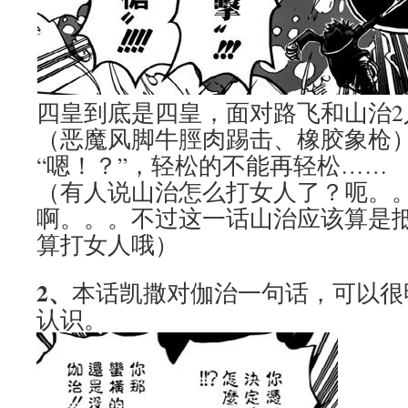
四皇到底是四皇，面对路飞和山治2
（恶魔风脚牛脛肉踢击、橡胶象枪
“嗯！？”，轻松的不能再轻松……
（有人说山治怎么打女人了？呃。
啊。。。不过这一话山治应该算是
算打女人哦）
2、
本话凯撒对伽治一句话，可以很
认识。