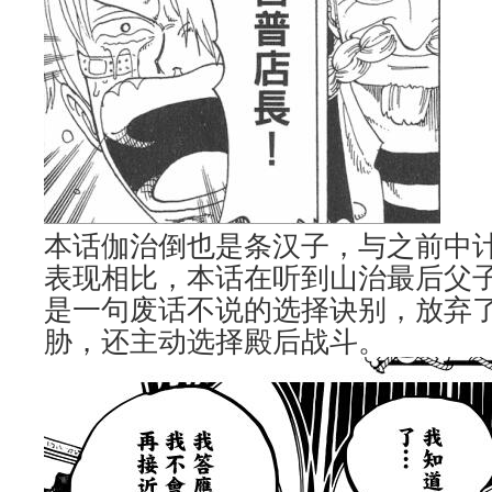
本话伽治倒也是条汉子，与之前中
表现相比，本话在听到山治最后父
是一句废话不说的选择诀别，放弃
胁，还主动选择殿后战斗。