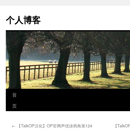
个人博客
跳
首
至
页
正
←
【TalkOP汉化】OP官网声优涂鸦角第124
【Tal
文