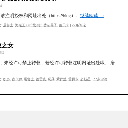
目
授权和网址出处（https://blog.t …
继续阅读
→
女
,
居鲁士
,
海贼王776话分析
,
番茄霸子
,
蕾贝卡
|
27条评论
败之女
鹰目
，未经许可禁止转载，若经许可转载注明网址出处哦。 扉
女
,
凯多
,
古代种
,
居鲁士
,
德雷克
,
玩具
,
紫罗兰
,
蕾贝卡
,
超新星
|
77条评论