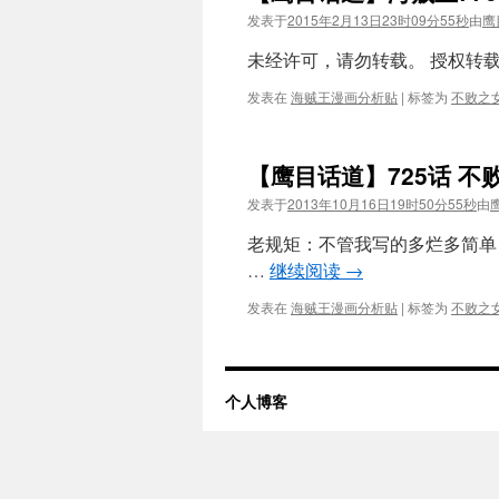
发表于
2015年2月13日23时09分55秒
由
鹰
未经许可，请勿转载。 授权转载请注明
发表在
海贼王漫画分析贴
|
标签为
不败之
【鹰目话道】725话 不
发表于
2013年10月16日19时50分55秒
由
老规矩：不管我写的多烂多简单
…
继续阅读
→
发表在
海贼王漫画分析贴
|
标签为
不败之
个人博客