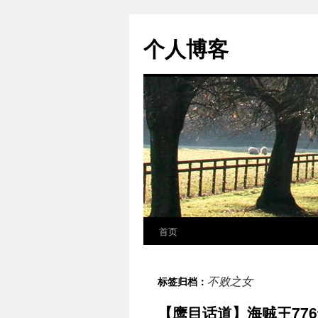
个人博客
首页
跳
至
不败之女
标签归档：
正
【鹰目话道】海贼王776
文