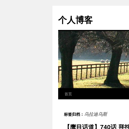
个人博客
首页
跳
至
乌拉迪乌斯
标签归档：
正
【鹰目话道】740话 拜
文