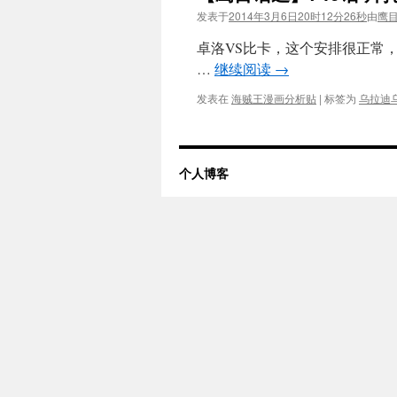
发表于
2014年3月6日20时12分26秒
由
鹰
卓洛VS比卡，这个安排很正常
…
继续阅读
→
发表在
海贼王漫画分析贴
|
标签为
乌拉迪
个人博客