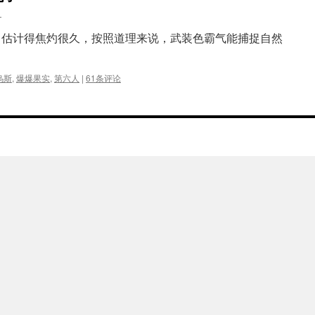
目
，估计得焦灼很久，按照道理来说，武装色霸气能捕捉自然
乌斯
,
爆爆果实
,
第六人
|
61条评论