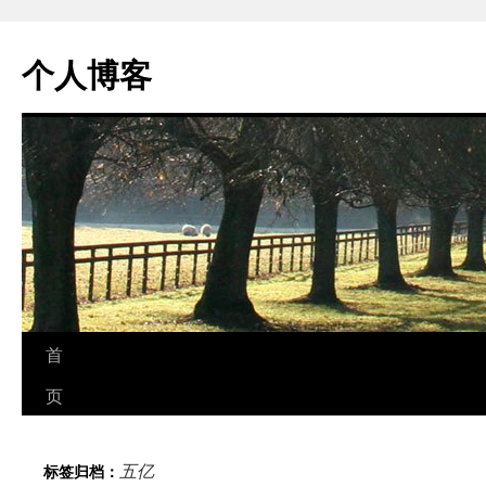
个人博客
跳
首
至
页
正
五亿
标签归档：
文