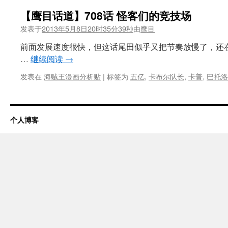
【鹰目话道】708话 怪客们的竞技场
发表于
2013年5月8日20时35分39秒
由
鹰目
前面发展速度很快，但这话尾田似乎又把节奏放慢了，还
…
继续阅读
→
发表在
海贼王漫画分析贴
|
标签为
五亿
,
卡布尔队长
,
卡普
,
巴托洛
个人博客