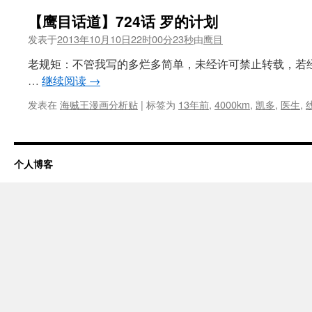
【鹰目话道】724话 罗的计划
发表于
2013年10月10日22时00分23秒
由
鹰目
老规矩：不管我写的多烂多简单，未经许可禁止转载，若
…
继续阅读
→
发表在
海贼王漫画分析贴
|
标签为
13年前
,
4000km
,
凯多
,
医生
,
个人博客