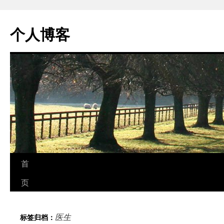
个人博客
跳
首
至
页
正
医生
标签归档：
文