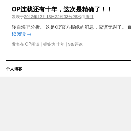
OP连载还有十年，这次是精确了！！
发表于
2012年12月13日22时33分26秒
由
鹰目
转自海吧分析。 这是OP官方报纸的消息，应该无误了。 而
续阅读
→
发表在
OP闲谈
|
标签为
十年
|
9条评论
个人博客