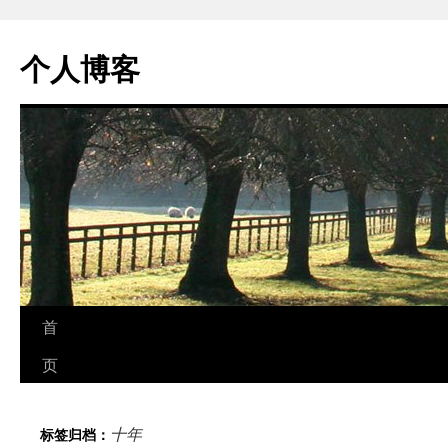
个人博客
跳
首
至
页
正
十年
标签归档：
文