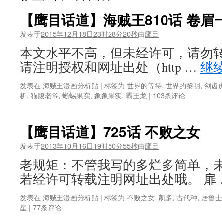
【鹰目话道】海贼王810话 卷眉
发表于
2015年12月18日23时28分20秒
由
鹰目
本文水平不高，但未经许可，请勿转
请注明授权和网址出处（http …
继
发表在
海贼王漫画分析贴
|
标签为
世界的等待
,
世界的黎明
,
剑齿
析
,
猫腹老爷
,
蜥蜴果实
,
象象果实
,
霸王龙
|
103条评论
【鹰目话道】725话 不败之女
发表于
2013年10月16日19时50分55秒
由
鹰目
老规矩：不管我写的多烂多简单，
若经许可转载注明网址出处哦。 扉
发表在
海贼王漫画分析贴
|
标签为
不败之女
,
凯多
,
古代种
,
居鲁士
星
|
77条评论