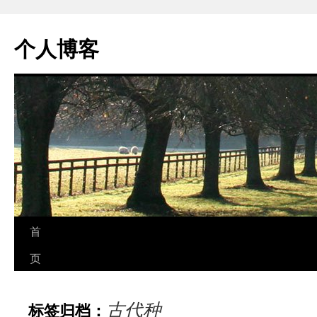
个人博客
跳
首
至
页
正
古代种
标签归档：
文