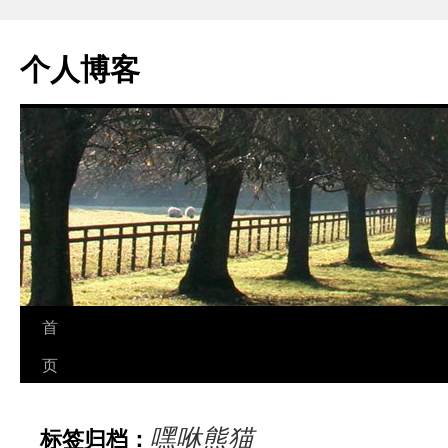
个人博客
跳
首
至
页
正
嘿咻熊猫
标签归档：
文