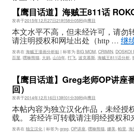
【鹰目话道】海贼王811话 ROK
发表于
2015年12月27日21时58分05秒
由
鹰目
本文水平不高，但未经许可，请勿转
请注明授权和网址出处（http …
继
发表在
海贼王漫画分析贴
|
标签为
BIG MOM
,
CRIMIN
,
DOSKOI
百屋
,
嘿咻熊猫
,
大妈
,
山治年
,
打飞
,
波克慕斯
,
海贼王811话分析
,
【鹰目话道】Greg老师OP讲座番
回）
发表于
2014年12月16日13时01分39秒
由
鹰目
本帖内容为独立汉化作品，未经授
载。 若经许可转载请注明经授权和
发表在
独立汉化
|
标签为
greg
,
OP讲座
,
嘿咻熊猫
,
娜美
,
帕里
,
海