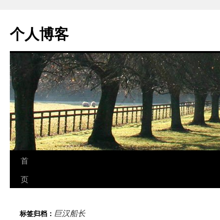
个人博客
跳
首
至
页
正
巨汉船长
标签归档：
文