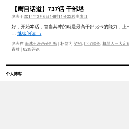
【鹰目话道】737话 干部塔
发表于
2014年2月6日14时11分03秒
由
鹰目
好，开始本话，首当其冲的就是最高干部比卡的能力，上
…
继续阅读
→
发表在
海贼王漫画分析贴
|
标签为
契约
,
巨汉船长
,
机器人三大定
青雉
|
82条评论
个人博客