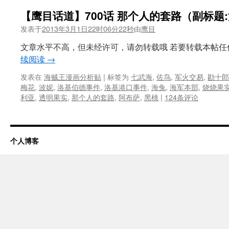
【鹰目话道】700话 那个人的套路（副标题:漫
发表于
2013年3月1日22时06分22秒
由
鹰目
文章水平不高，但未经许可，请勿转载哦 若要转载本帖任何
续阅读
→
发表在
海贼王漫画分析贴
|
标签为
七武海
,
佐鸟
,
军火交易
,
勘十郎
梅花
,
波妮
,
洛基伯德事件
,
洛基港口事件
,
海兔
,
海军本部
,
烧烧果
利亚
,
透明果实
,
那个人的套路
,
阿布萨
,
黑桃
|
124条评论
个人博客