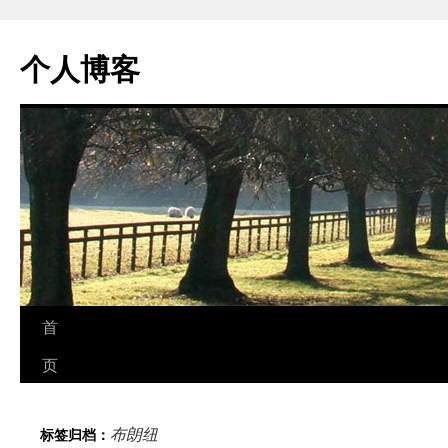
个人博客
跳
首
至
页
正
布朗纽
标签归档：
文