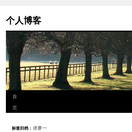
个人博客
跳
首
至
页
正
张鲁一
标签归档：
文