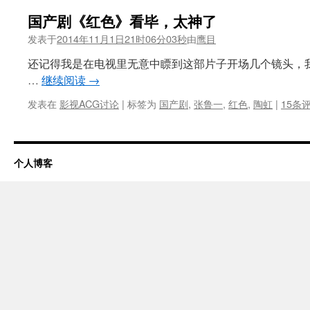
国产剧《红色》看毕，太神了
发表于
2014年11月1日21时06分03秒
由
鹰目
还记得我是在电视里无意中瞟到这部片子开场几个镜头，
…
继续阅读
→
发表在
影视ACG讨论
|
标签为
国产剧
,
张鲁一
,
红色
,
陶虹
|
15条
个人博客