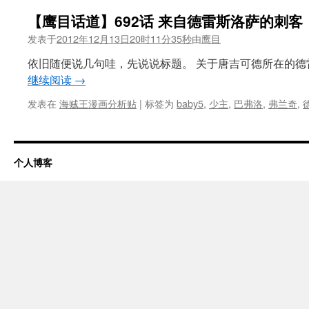
【鹰目话道】692话 来自德雷斯洛萨的刺客
发表于
2012年12月13日20时11分35秒
由
鹰目
依旧随便说几句哇，先说说标题。 关于唐吉可德所在的德
继续阅读
→
发表在
海贼王漫画分析贴
|
标签为
baby5
,
少主
,
巴弗洛
,
弗兰奇
,
个人博客