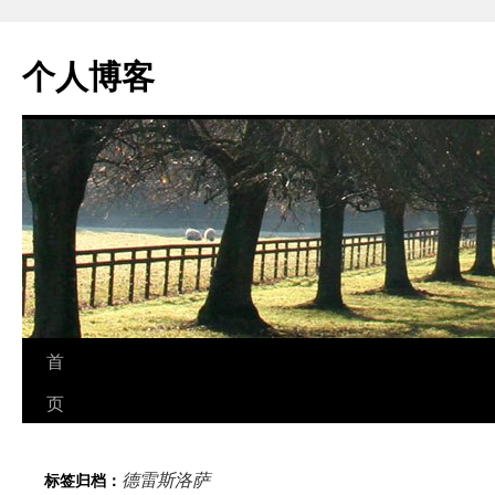
个人博客
跳
首
至
页
正
德雷斯洛萨
标签归档：
文