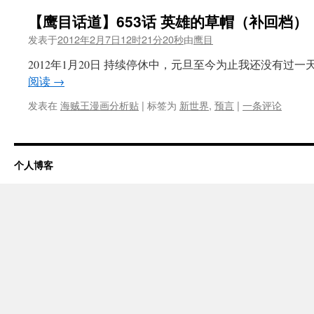
【鹰目话道】653话 英雄的草帽（补回档）
发表于
2012年2月7日12时21分20秒
由
鹰目
2012年1月20日 持续停休中，元旦至今为止我还没有过
阅读
→
发表在
海贼王漫画分析贴
|
标签为
新世界
,
预言
|
一条评论
个人博客