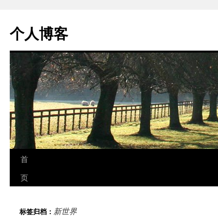
个人博客
跳
首
至
页
正
新世界
标签归档：
文