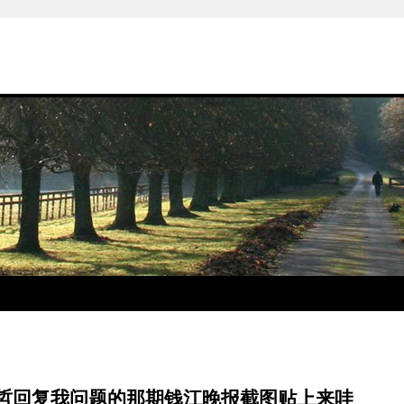
部哲回复我问题的那期钱江晚报截图贴上来哇