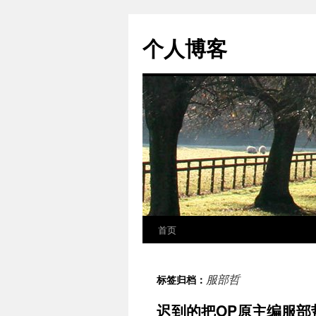
个人博客
首页
跳
至
服部哲
标签归档：
正
迟到的把OP原主编服
文