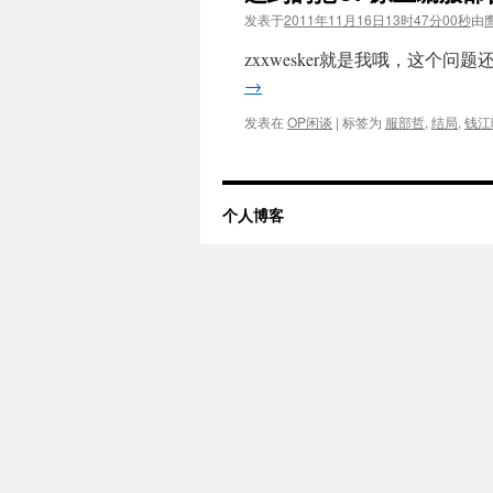
发表于
2011年11月16日13时47分00秒
由
zxxwesker就是我哦，这个
→
发表在
OP闲谈
|
标签为
服部哲
,
结局
,
钱江
个人博客