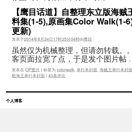
【鹰目话道】自整理东立版海贼王单行
料集(1-5),原画集Color Walk(
更新)
发表于
2014年8月24日17时25分04秒
由
鹰目
虽然仅为机械整理，但请勿转载。。
客页面拉宽了点，于是发个图片帖 
发表在
OP图片
|
标签为
colorwalk
,
单行本封面
,
海贼王单行本封
航海王单行本封面
|
43条评论
个人博客