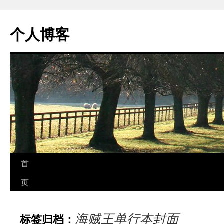
个人博客
跳
首
至
页
正
海贼王单行本封面
标签归档：
文