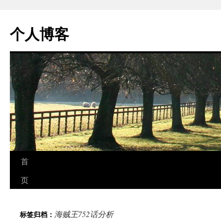
个人博客
跳
首
至
页
正
海贼王752话分析
标签归档：
文