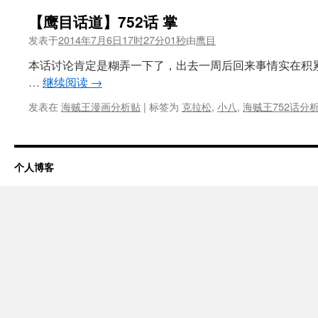
【鹰目话道】752话 掌
发表于
2014年7月6日17时27分01秒
由
鹰目
本话讨论肯定是糊弄一下了，出去一周后回来事情实在积
…
继续阅读
→
发表在
海贼王漫画分析贴
|
标签为
克拉松
,
小八
,
海贼王752话分
个人博客