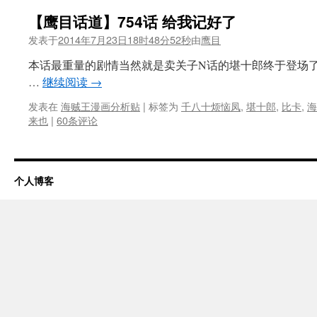
【鹰目话道】754话 给我记好了
发表于
2014年7月23日18时48分52秒
由
鹰目
本话最重量的剧情当然就是卖关子N话的堪十郎终于登场
…
继续阅读
→
发表在
海贼王漫画分析贴
|
标签为
千八十烦恼凤
,
堪十郎
,
比卡
,
海
来也
|
60条评论
个人博客