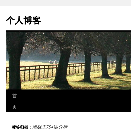
个人博客
跳
首
至
页
正
海贼王754话分析
标签归档：
文