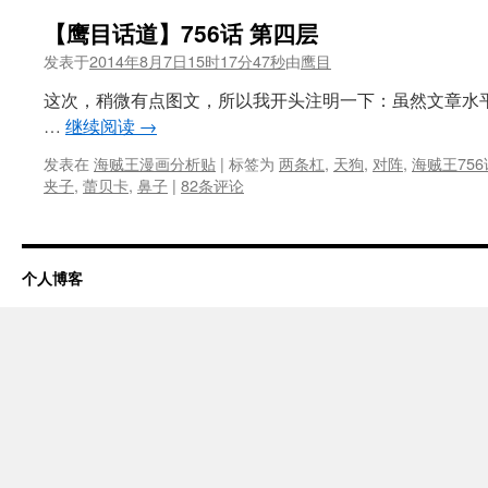
【鹰目话道】756话 第四层
发表于
2014年8月7日15时17分47秒
由
鹰目
这次，稍微有点图文，所以我开头注明一下：虽然文章水
…
继续阅读
→
发表在
海贼王漫画分析贴
|
标签为
两条杠
,
天狗
,
对阵
,
海贼王75
夹子
,
蕾贝卡
,
鼻子
|
82条评论
个人博客