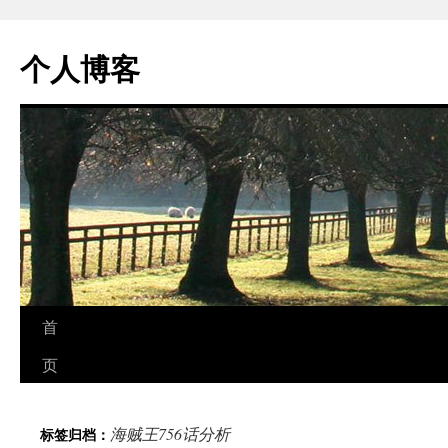
个人博客
跳
首
至
页
正
海贼王756话分析
标签归档：
文