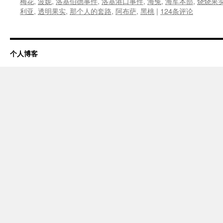
梅花
,
波妮
,
洛基伯德事件
,
洛基港口事件
,
海兔
,
海军本部
,
烧烧果
利亚
,
透明果实
,
那个人的套路
,
阿布萨
,
黑桃
|
124条评论
个人博客