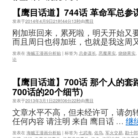
【鹰目话道】744话 革命军总参
发表于
2014年4月9日21时44分13秒
由
鹰目
刚加班回来，累死啦，明天开始又
而且周日也得加班，也就是我这周又
发表在
海贼王漫画分析贴
|
标签为
总参谋长
,
恶魔果实
,
烧烧果实
,
论
【鹰目话道】700话 那个人的套
700话的20个细节)
发表于
2013年3月1日22时06分22秒
由
鹰目
文章水平不高，但未经许可，请勿转
任何内容 请注明 来自 鹰目话 …
继
发表在
海贼王漫画分析贴
|
标签为
七武海
,
佐鸟
,
军火交易
,
勘十郎