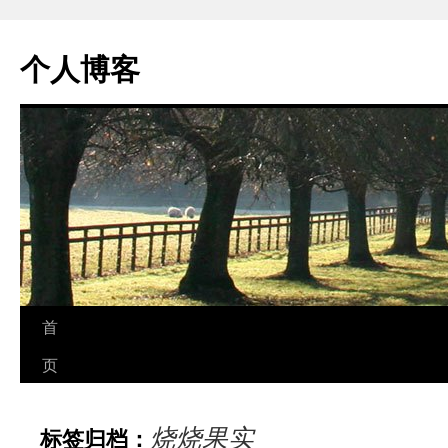
个人博客
跳
首
至
页
正
烧烧果实
标签归档：
文