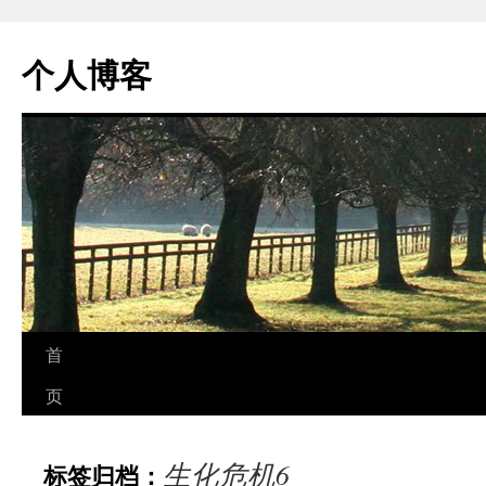
个人博客
跳
首
至
页
正
生化危机6
标签归档：
文