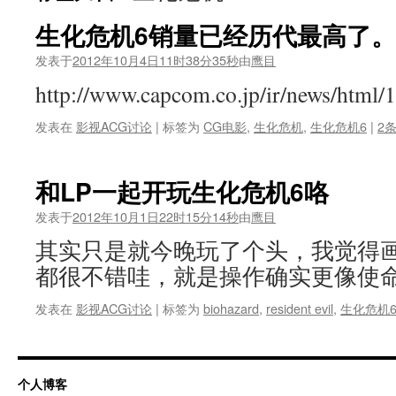
生化危机6销量已经历代最高了
发表于
2012年10月4日11时38分35秒
由
鹰目
http://www.capcom.co.jp/ir/news/html
发表在
影视ACG讨论
|
标签为
CG电影
,
生化危机
,
生化危机6
|
2
和LP一起开玩生化危机6咯
发表于
2012年10月1日22时15分14秒
由
鹰目
其实只是就今晚玩了个头，我觉得
都很不错哇，就是操作确实更像使命
发表在
影视ACG讨论
|
标签为
biohazard
,
resident evil
,
生化危机
个人博客