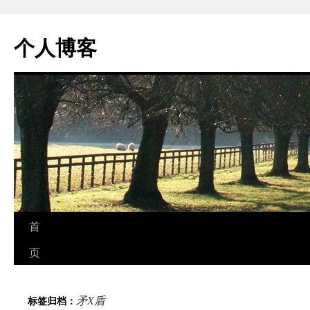
个人博客
跳
首
至
页
正
矛X盾
标签归档：
文