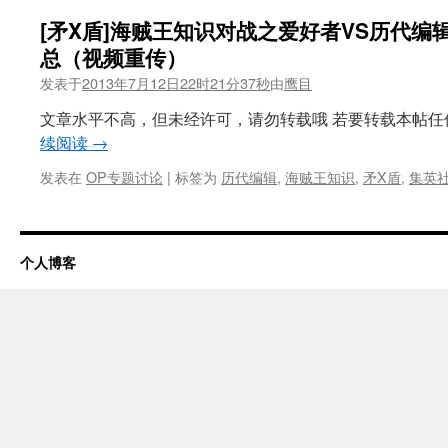
[矛X盾]海贼王知识对战之爱好者VS历代编
总（视频重传）
发表于
2013年7月12日22时21分37秒
由
鹰目
文章水平不高，但未经许可，请勿转载哦 若要转载本帖任何
续阅读
→
发表在
OP专题讨论
|
标签为
历代编辑
,
海贼王知识
,
矛X盾
,
集英
个人博客