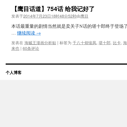
【鹰目话道】754话 给我记好了
发表于
2014年7月23日18时48分52秒
由
鹰目
本话最重量的剧情当然就是卖关子N话的堪十郎终于登场
…
继续阅读
→
发表在
海贼王漫画分析贴
|
标签为
千八十烦恼凤
,
堪十郎
,
比卡
,
海
来也
|
60条评论
个人博客