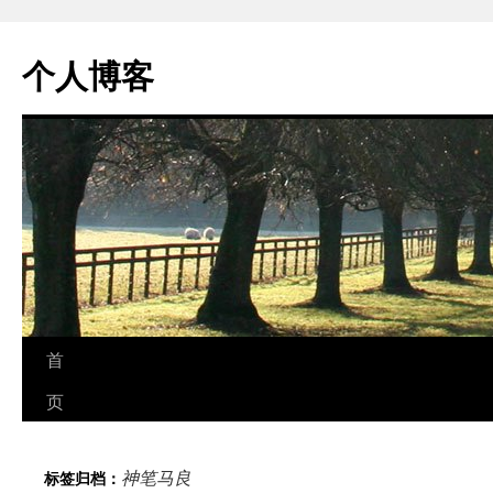
个人博客
跳
首
至
页
正
神笔马良
标签归档：
文