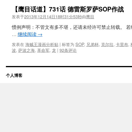
【鹰目话道】731话 德雷斯罗萨SOP作战
发表于
2013年12月14日18时31分53秒
由
鹰目
惯例声明：不管文有多不堪，还请未经许可禁止转载。 
…
继续阅读
→
发表在
海贼王漫画分析贴
|
标签为
SOP
,
兄弟杯
,
克尔拉
,
卡里布
,
波
,
萨波之海
,
革命军
,
龙
|
92条评论
个人博客