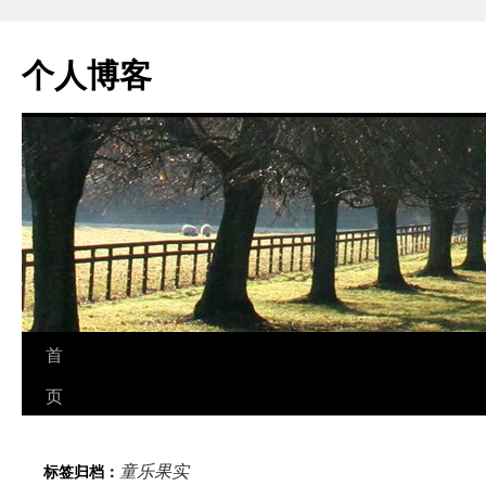
个人博客
跳
首
至
页
正
童乐果实
标签归档：
文