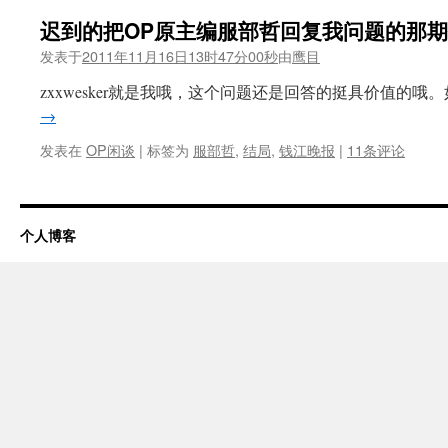
迟到的把OP原主编服部哲回复我问题的那
发表于
2011年11月16日13时47分00秒
由
鹰目
zxxwesker就是我哦，这个问题还是回答的挺具价值的哦
→
发表在
OP闲谈
|
标签为
服部哲
,
结局
,
钱江晚报
|
11条评论
个人博客