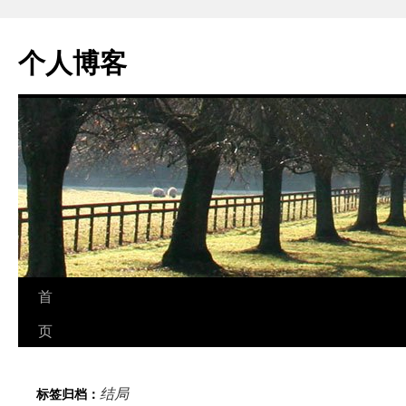
个人博客
跳
首
至
页
正
结局
标签归档：
文