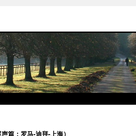
声篇：罗马-迪拜-上海）