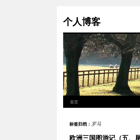
个人博客
首页
跳
至
罗马
标签归档：
正
欧洲三国图游记（五、尾
文