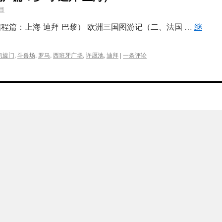
目
程篇：上海-迪拜-巴黎） 欧洲三国图游记（二、法国 …
继
凯旋门
,
斗兽场
,
罗马
,
西班牙广场
,
许愿池
,
迪拜
|
一条评论