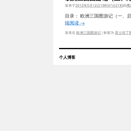
发表于
2012年5月12日19时47分21秒
由
鹰
目录： 欧洲三国图游记（一、启
续阅读
→
发表在
欧洲三国图游记
|
标签为
君士坦丁
个人博客