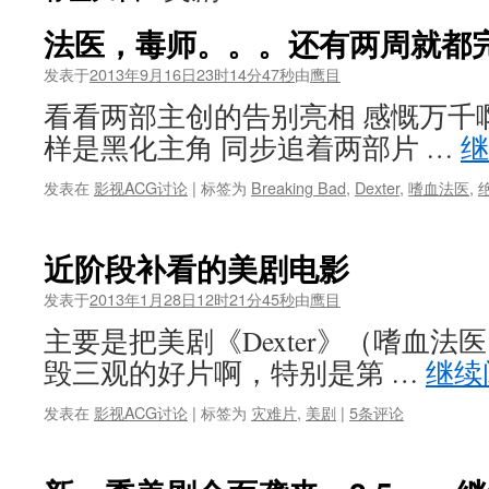
法医，毒师。。。还有两周就都
发表于
2013年9月16日23时14分47秒
由
鹰目
看看两部主创的告别亮相 感慨万千
样是黑化主角 同步追着两部片 …
发表在
影视ACG讨论
|
标签为
Breaking Bad
,
Dexter
,
嗜血法医
,
近阶段补看的美剧电影
发表于
2013年1月28日12时21分45秒
由
鹰目
主要是把美剧《Dexter》（嗜血
毁三观的好片啊，特别是第 …
继续
发表在
影视ACG讨论
|
标签为
灾难片
,
美剧
|
5条评论