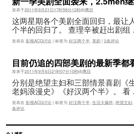
新一季美剧全面袭来，2.5men
发表于
2011年9月21日17时58分12秒
由
鹰目
这两星期各个美剧全面回归，最让
个半的回归了。 查理辛被赶出剧组
发表在
影视ACG讨论
|
标签为
好汉两个半
,
美剧
|
2条评论
目前仍追的四部美剧的最新季都
发表于
2011年9月6日21时07分10秒
由
鹰目
分别是绝望主妇和三部情景喜剧《
老妈浪漫史》《好汉两个半》。 看
发表在
影视ACG讨论
|
标签为
好汉两个半
,
生活大爆炸
,
绝望主妇
条评论
个人博客