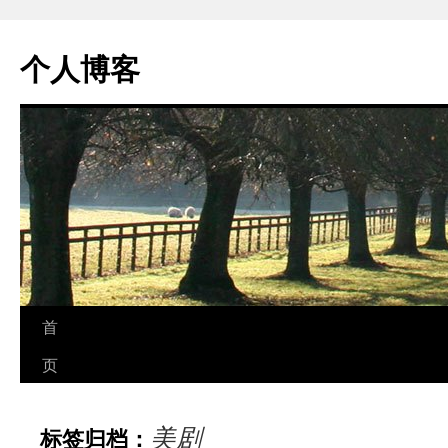
个人博客
跳
首
至
页
正
美剧
标签归档：
文