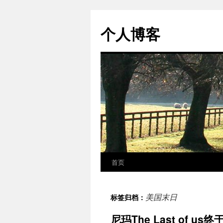
个人博客
首页
跳
至
美国末日
标签归档：
正
尼玛The Last of
文