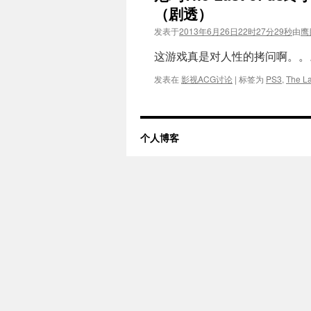
（剧透）
发表于
2013年6月26日22时27分29秒
由
鹰
这游戏真是对人性的拷问啊。。
发表在
影视ACG讨论
|
标签为
PS3
,
The La
个人博客