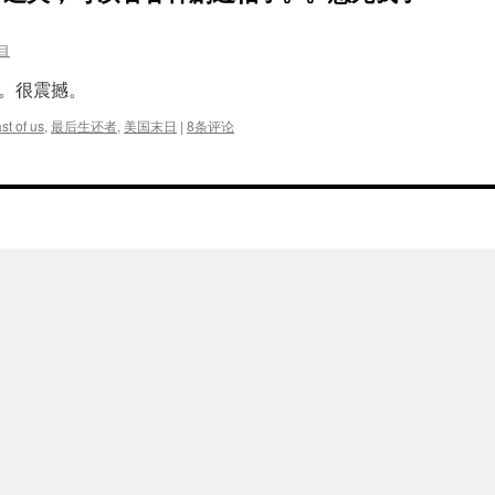
目
。很震撼。
st of us
,
最后生还者
,
美国末日
|
8条评论