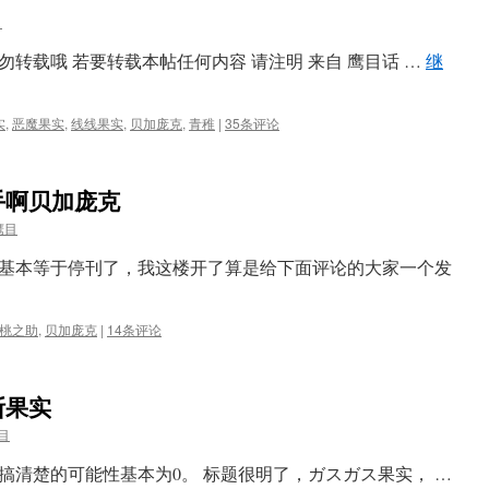
目
转载哦 若要转载本帖任何内容 请注明 来自 鹰目话 …
继
实
,
恶魔果实
,
线线果实
,
贝加庞克
,
青稚
|
35条评论
手啊贝加庞克
鹰目
基本等于停刊了，我这楼开了算是给下面评论的大家一个发
桃之助
,
贝加庞克
|
14条评论
斯果实
目
搞清楚的可能性基本为0。 标题很明了，ガスガス果实， …