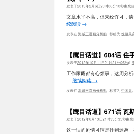
发表于
2013年2月6日20时06分10秒
由
鹰
文章水平不高，但未经许可，请勿
续阅读
→
发表在
海贼王漫画分析贴
|
标签为
傀儡果
【鹰目话道】684话 住
发表于
2012年10月11日21时21分06秒
由
工作家庭都有心烦事，这周分析
…
继续阅读
→
发表在
海贼王漫画分析贴
|
标签为
中国龙
,
【鹰目话道】671话 瓦
发表于
2012年6月13日21时33分35秒
由
鹰
这一话的剧情可谓是扑朔迷离，