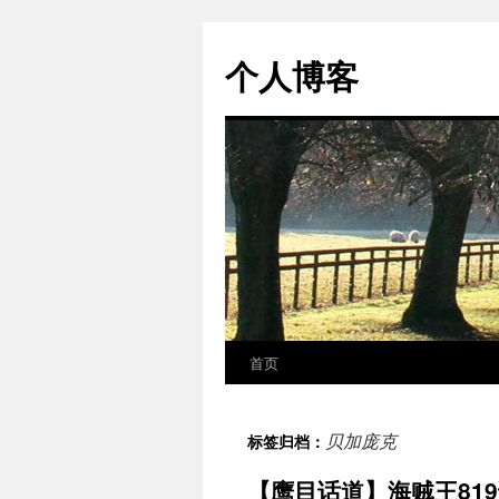
个人博客
首页
跳
至
贝加庞克
标签归档：
正
【鹰目话道】海贼王819
文