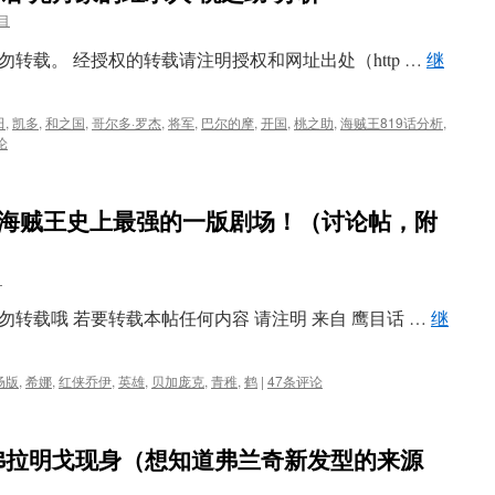
目
转载。 经授权的转载请注明授权和网址出处（http …
继
田
,
凯多
,
和之国
,
哥尔多·罗杰
,
将军
,
巴尔的摩
,
开国
,
桃之助
,
海贼王819话分析
,
论
，海贼王史上最强的一版剧场！（讨论帖，附
目
转载哦 若要转载本帖任何内容 请注明 来自 鹰目话 …
继
场版
,
希娜
,
红侠乔伊
,
英雄
,
贝加庞克
,
青稚
,
鹤
|
47条评论
多弗拉明戈现身（想知道弗兰奇新发型的来源