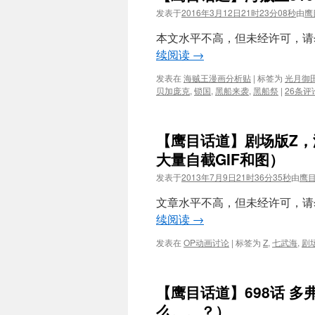
发表于
2016年3月12日21时23分08秒
由
鹰
本文水平不高，但未经许可，请勿
续阅读
→
发表在
海贼王漫画分析贴
|
标签为
光月御
贝加庞克
,
锁国
,
黑船来袭
,
黑船祭
|
26条评
【鹰目话道】剧场版Z
大量自截GIF和图）
发表于
2013年7月9日21时36分35秒
由
鹰
文章水平不高，但未经许可，请勿
续阅读
→
发表在
OP动画讨论
|
标签为
Z
,
七武海
,
剧
【鹰目话道】698话 
么。。？）