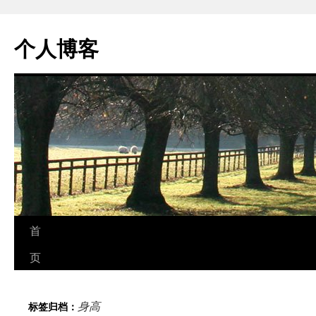
个人博客
跳
首
至
页
正
身高
标签归档：
文