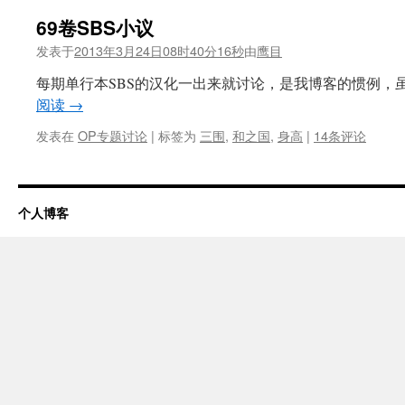
69卷SBS小议
发表于
2013年3月24日08时40分16秒
由
鹰目
每期单行本SBS的汉化一出来就讨论，是我博客的惯例，虽然
阅读
→
发表在
OP专题讨论
|
标签为
三围
,
和之国
,
身高
|
14条评论
个人博客