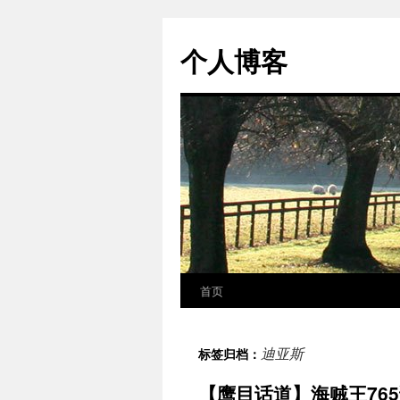
个人博客
首页
跳
至
迪亚斯
标签归档：
正
【鹰目话道】海贼王765
文