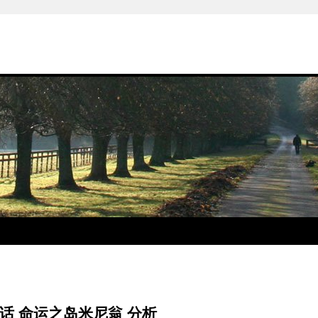
话 命运之岛米尼翁 分析