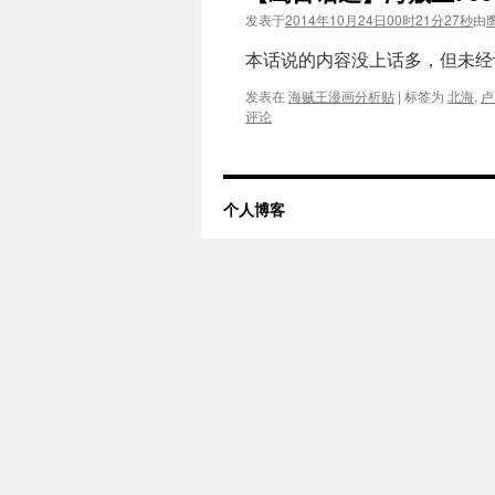
发表于
2014年10月24日00时21分27秒
由
本话说的内容没上话多，但未经许可，
发表在
海贼王漫画分析贴
|
标签为
北海
,
卢
评论
个人博客