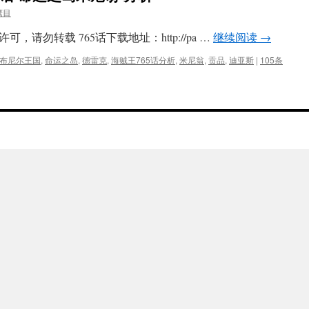
鹰目
请勿转载 765话下载地址：http://pa …
继续阅读
→
布尼尔王国
,
命运之岛
,
德雷克
,
海贼王765话分析
,
米尼翁
,
贡品
,
迪亚斯
|
105条