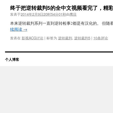
终于把逆转裁判5的全中文视频看完了，精彩
发表于
2014年2月9日20时54分01秒
由
鹰目
本来逆转裁判系列一直到逆转检事2都是有汉化的。 但随着
续阅读
→
发表在
影视ACG讨论
|
标签为
逆转裁判
,
逆转裁判5
|
10条评论
个人博客