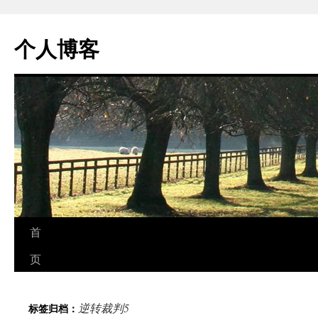
个人博客
跳
首
至
页
正
逆转裁判5
标签归档：
文