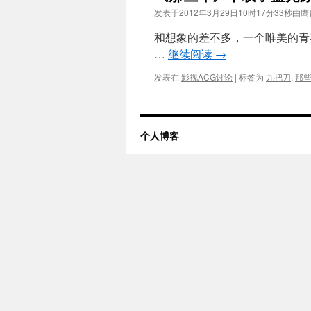
发表于
2012年3月29日10时17分33秒
由
鹰
和想象的差不多，一个唯美的青
…
继续阅读
→
发表在
影视ACG讨论
|
标签为
九把刀
,
那
个人博客