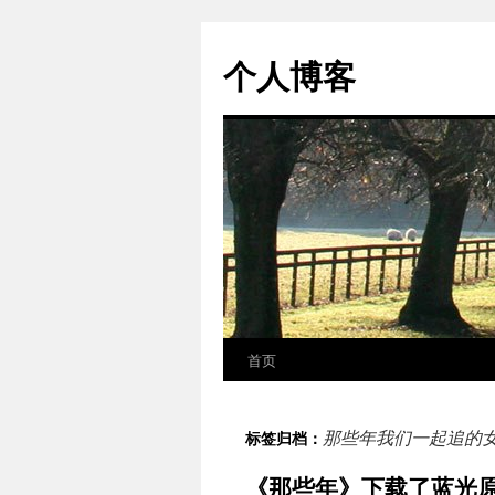
个人博客
首页
跳
至
那些年我们一起追的
标签归档：
正
《那些年》下载了蓝光
文