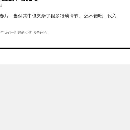
目
春片，当然其中也夹杂了很多猥琐情节。 还不错吧，代入
些年我们一起追的女孩
|
6条评论