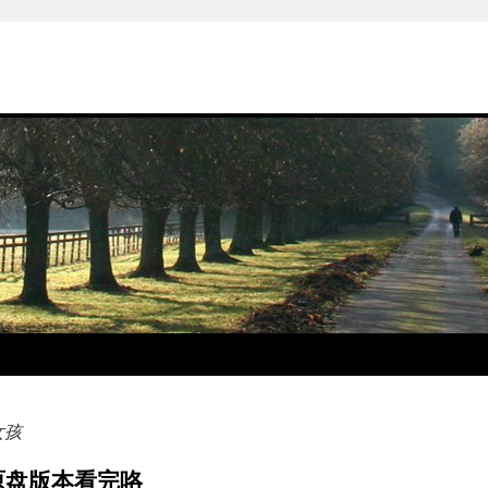
女孩
原盘版本看完咯