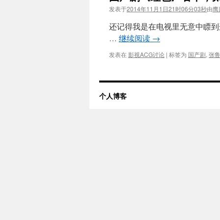
发表于
2014年11月1日21时06分03秒
由
鹰
还记得我是在电视里无意中瞟到
…
继续阅读
→
发表在
影视ACG讨论
|
标签为
国产剧
,
张
个人博客