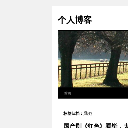
个人博客
首页
跳
至
陶虹
标签归档：
正
国产剧《红色》看毕，
文