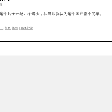
目
这部片子开场几个镜头，我当即就认为这部国产剧不简单。
鲁一
,
红色
,
陶虹
|
15条评论