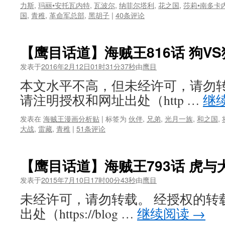
力斯
,
玛丽•安托瓦内特
,
瓦波尔
,
纳菲尔塔利
,
花之国
,
莎莉•南多卡
国
,
青稚
,
革命军总部
,
黑胡子
|
40条评论
【鹰目话道】海贼王816话 狗VS
发表于
2016年2月12日01时31分37秒
由
鹰目
本文水平不高，但未经许可，请勿转
请注明授权和网址出处（http …
继
发表在
海贼王漫画分析贴
|
标签为
伙伴
,
兄弟
,
光月一族
,
和之国
,
大战
,
雷藏
,
青稚
|
51条评论
【鹰目话道】海贼王793话 虎与
发表于
2015年7月10日17时00分43秒
由
鹰目
未经许可，请勿转载。 经授权的转
出处（https://blog …
继续阅读
→