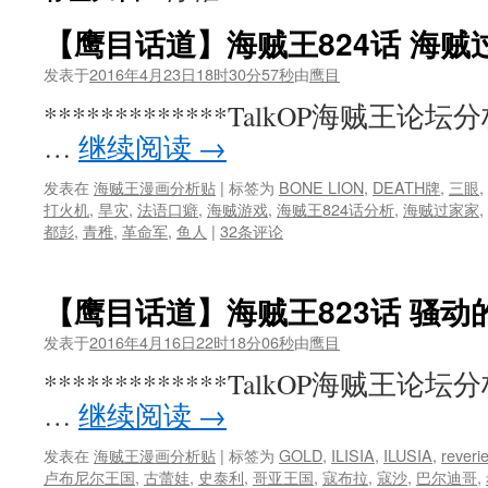
【鹰目话道】海贼王824话 海贼
发表于
2016年4月23日18时30分57秒
由
鹰目
*************TalkOP海贼王论坛分析
…
继续阅读
→
发表在
海贼王漫画分析贴
|
标签为
BONE LION
,
DEATH牌
,
三眼
,
打火机
,
旱灾
,
法语口癖
,
海贼游戏
,
海贼王824话分析
,
海贼过家家
,
都彭
,
青稚
,
革命军
,
鱼人
|
32条评论
【鹰目话道】海贼王823话 骚动
发表于
2016年4月16日22时18分06秒
由
鹰目
*************TalkOP海贼王论坛分析
…
继续阅读
→
发表在
海贼王漫画分析贴
|
标签为
GOLD
,
ILISIA
,
ILUSIA
,
reveri
卢布尼尔王国
,
古蕾娃
,
史泰利
,
哥亚王国
,
寇布拉
,
寇沙
,
巴尔迪哥
,