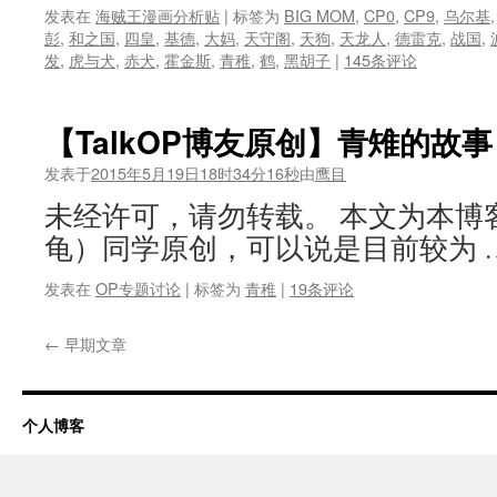
发表在
海贼王漫画分析贴
|
标签为
BIG MOM
,
CP0
,
CP9
,
乌尔基
彭
,
和之国
,
四皇
,
基德
,
大妈
,
天守阁
,
天狗
,
天龙人
,
德雷克
,
战国
,
发
,
虎与犬
,
赤犬
,
霍金斯
,
青稚
,
鹤
,
黑胡子
|
145条评论
【TalkOP博友原创】青雉的故事
发表于
2015年5月19日18时34分16秒
由
鹰目
未经许可，请勿转载。 本文为本博
龟）同学原创，可以说是目前较为 
发表在
OP专题讨论
|
标签为
青稚
|
19条评论
←
早期文章
个人博客