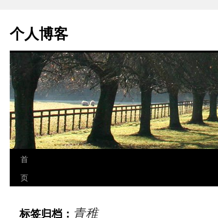
个人博客
跳
首
至
页
正
青稚
标签归档：
文