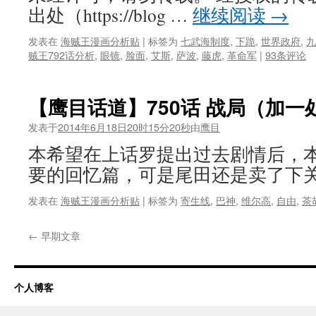
出处（https://blog …
继续阅读
→
发表在
海贼王漫画分析贴
|
标签为
七武海制度
,
下跪
,
世界政府
,
九
贼王792话分析
,
眼镜
,
脸面
,
艾斯
,
萨波
,
藤虎
,
革命军
|
93条评论
【鹰目话道】750话 战局（加
发表于
2014年6月18日20时15分20秒
由
鹰目
本希望在上话罗提出过去剧情后，
要的回忆篇，可是尾田还是卖了下关
发表在
海贼王漫画分析贴
|
标签为
寄生线
,
巴神
,
维尔高
,
自由
,
茶
←
早期文章
个人博客