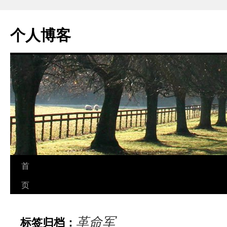
个人博客
跳
首
至
页
正
革命军
标签归档：
文