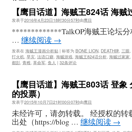
【鹰目话道】海贼王824话 海贼
发表于
2016年4月23日18时30分57秒
由
鹰目
*************TalkOP海贼王论坛分析
…
继续阅读
→
发表在
海贼王漫画分析贴
|
标签为
BONE LION
,
DEATH牌
,
三眼
,
打火机
,
旱灾
,
法语口癖
,
海贼游戏
,
海贼王824话分析
,
海贼过家家
,
都彭
,
青稚
,
革命军
,
鱼人
|
32条评论
【鹰目话道】海贼王803话 登象
的投票）
发表于
2015年10月7日21时00分07秒
由
鹰目
未经许可，请勿转载。 经授权的转
出处（https://blog …
继续阅读
→