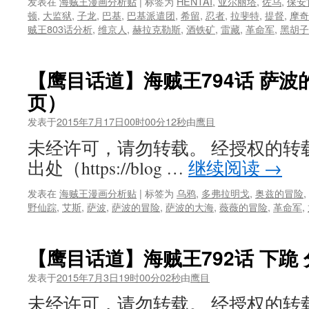
发表在
海贼王漫画分析贴
|
标签为
HENTAI
,
亚尔丽塔
,
佐乌
,
保安
顿
,
大监狱
,
子龙
,
巴基
,
巴基派遣团
,
希留
,
忍者
,
拉斐特
,
提督
,
摩奇
贼王803话分析
,
维京人
,
赫拉克勒斯
,
酒铁矿
,
雷藏
,
革命军
,
黑胡子
【鹰目话道】海贼王794话 萨波
页）
发表于
2015年7月17日00时00分12秒
由
鹰目
未经许可，请勿转载。 经授权的转
出处（https://blog …
继续阅读
→
发表在
海贼王漫画分析贴
|
标签为
乌鸦
,
多弗拉明戈
,
奥兹的冒险
,
野仙踪
,
艾斯
,
萨波
,
萨波的冒险
,
萨波的大海
,
薇薇的冒险
,
革命军
,
【鹰目话道】海贼王792话 下跪 
发表于
2015年7月3日19时00分02秒
由
鹰目
未经许可，请勿转载。 经授权的转