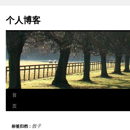
个人博客
跳
首
至
页
正
骰子
标签归档：
文