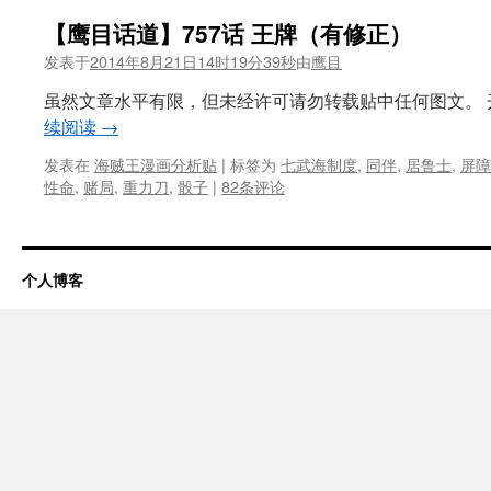
【鹰目话道】757话 王牌（有修正）
发表于
2014年8月21日14时19分39秒
由
鹰目
虽然文章水平有限，但未经许可请勿转载贴中任何图文。 开
续阅读
→
发表在
海贼王漫画分析贴
|
标签为
七武海制度
,
同伴
,
居鲁士
,
屏障
性命
,
赌局
,
重力刀
,
骰子
|
82条评论
个人博客