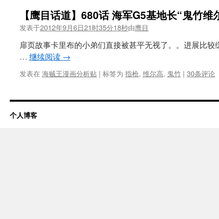
【鹰目话道】680话 海军G5基地长“鬼竹维
发表于
2012年9月6日21时35分18秒
由
鹰目
扉页故事卡里布的小弟们直接被甚平无视了。。进展比较
…
继续阅读
→
发表在
海贼王漫画分析贴
|
标签为
指枪
,
维尔高
,
鬼竹
|
30条评论
个人博客