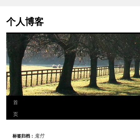
个人博客
跳
首
至
页
正
鬼竹
标签归档：
文