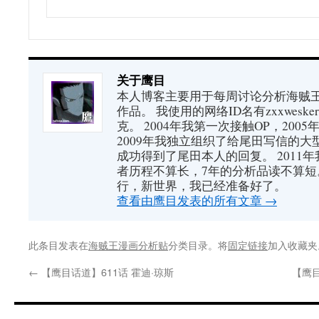
关于鹰目
本人博客主要用于每周讨论分析海贼王（又
作品。 我使用的网络ID名有zxxwes
克。 2004年我第一次接触OP，200
2009年我独立组织了给尾田写信的大
成功得到了尾田本人的回复。 2011
者历程不算长，7年的分析品读不算短
行，新世界，我已经准备好了。
查看由鹰目发表的所有文章
→
此条目发表在
海贼王漫画分析贴
分类目录。将
固定链接
加入收藏夹
←
【鹰目话道】611话 霍迪·琼斯
【鹰