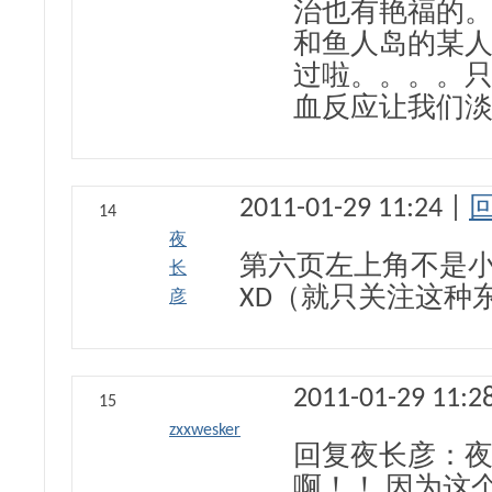
治也有艳福的
和鱼人岛的某人
过啦。。。。
血反应让我们
2011-01-29 11:24 |
14
夜
第六页左上角不是
长
XD（就只关注这种
彦
2011-01-29 11:2
15
zxxwesker
回复夜长彦：夜
啊！！ 因为这