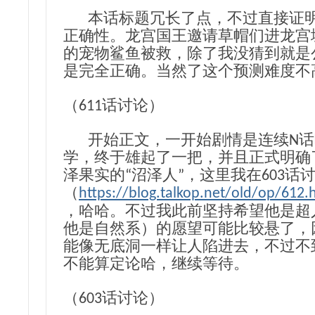
本话标题冗长了点，不过直接证明
正确性。龙宫国王邀请草帽们进龙宫
的宠物鲨鱼被救，除了我没猜到就是
是完全正确。当然了这个预测难度不
（611话讨论）
开始正文，一开始剧情是连续N话
学，终于雄起了一把，并且正式明确
泽果实的“沼泽人”，这里我在603话
（
https://blog.talkop.net/old/op/612.
，哈哈。不过我此前坚持希望他是超
他是自然系）的愿望可能比较悬了，
能像无底洞一样让人陷进去，不过不
不能算定论哈，继续等待。
（603话讨论）