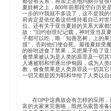
都会有关系，再加上圣地玛丽乔亚很
夏娃树之上，800年前那段空白历史
一步的YY我就不多说了，这不是我
府肯定是依仗着这些维持着自己对世
位。还有关于亚当夏娃的关系大家都
故：“旧约创世纪记载，神对亚当及
子都可以吃，唯「知善恶树」上的果
摸”，否则他们便会死。最後夏娃受
的吩咐进食了禁果，又把果子给了亚
食禁果被认为是人类的原罪及一切其
人遂被耶和华逐出伊甸园，成为人类
教，偷食禁果是人类原罪及一切其它
一切又都是因为耶和华给了人类以自
在OP中这典故会有怎样的应用，
富的大家来完善咯，既然乌索普准备