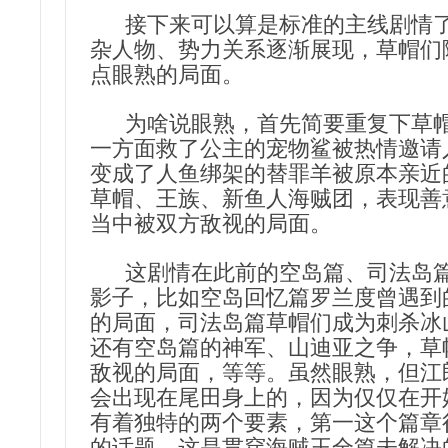
接下来可以算是标准的主线剧情了
杂人物、势力关系逐渐展现，草帽们
点眼熟的局面。
为啥说眼熟，首先简要重复下草帽
一方面救了公主的宠物鲨被热情邀请
变成了人鱼绑架的替罪羊被原本亲近
草帽、王族、新鱼人海贼团，表现善
当中被双方敌视的局面。
这剧情在此前的空岛篇、司法岛篇
影子，比如空岛回忆篇罗兰度曾遇到
的局面，司法岛篇草帽们成为刺杀冰
还有空岛篇的神军、山迪亚之争，草
敌视的局面，等等。虽然眼熟，但江
会出现在尾田身上的，因为仅仅在开
有着独特的两个要素，第一这个篇章