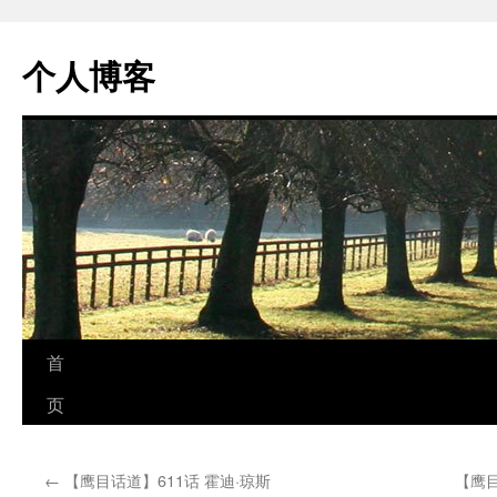
个人博客
跳
首
至
页
正
←
【鹰目话道】611话 霍迪·琼斯
【鹰
文