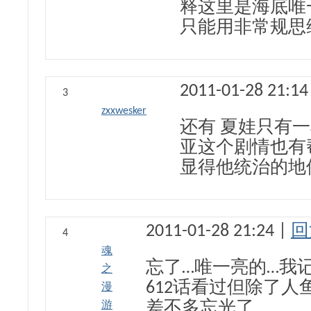
释这里是海底唯
只能用非常规思
2011-01-28 21:14
3
zxxwesker
还有 夏娃只有
亚这个剧情也有
显得他统治的地
2011-01-28 21:24 |
回
4
魂
忘了…唯一亮的…我
之
612话看过但除了人
漫
游
差不多忘光了…