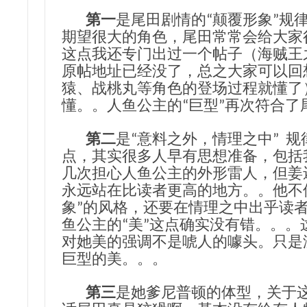
第一
是尾田剧情的“颠覆形象”规
期望很大的角色，尾田常常会给大家
这点我还专门出过一个帖子（海贼王
原帖地址已经没了，总之大家可以回
猿、战桃丸等角色的登场过程就懂了
懂。。人鱼公主的“巨型”再次符合了
‍
第二
是“意料之外，情理之中” 
点，其实很多人早有思想准备，包括
几次担心人鱼公主的外形雷人，但姜
永远站在比读者更高的地方。。他不
象”的风格，还要在情理之中出乎读
鱼公主的“美”这点确实没有错。。。
对她美的强调不是唬人的噱头。只是
巨型的美。。。
第三
是她爹尼普顿的体型，关于