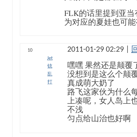
FLK的话里提到亚
为对应的夏娃也可能
2011-01-29 02:29 |
10
Jet
嘿嘿 果然还是颠覆
铳
没想到是这么个颠
乱
打
真成萌大奶了
路飞这家伙为什么
上凑呢，女人岛上
不浅
匀点给山治也好啊