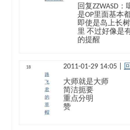
回复ZZWASD
是OP里面基本
即使是岛上长
里 不过好像是
的提醒
2011-01-29 14:05 |
18
路
大师就是大师
飞
简洁扼要
君
的
重点分明
草
赞
帽