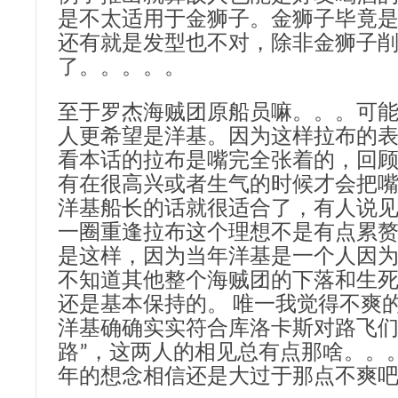
是不太适用于金狮子。金狮子毕竟
还有就是发型也不对，除非金狮子
了。。。。。
至于罗杰海贼团原船员嘛。。。可
人更希望是洋基。因为这样拉布的
看本话的拉布是嘴完全张着的，回
有在很高兴或者生气的时候才会把
洋基船长的话就很适合了，有人说
一圈重逢拉布这个理想不是有点累赘
是这样，因为当年洋基是一个人因
不知道其他整个海贼团的下落和生
还是基本保持的。 唯一我觉得不爽
洋基确确实实符合库洛卡斯对路飞们
路”，这两人的相见总有点那啥。。
年的想念相信还是大过于那点不爽