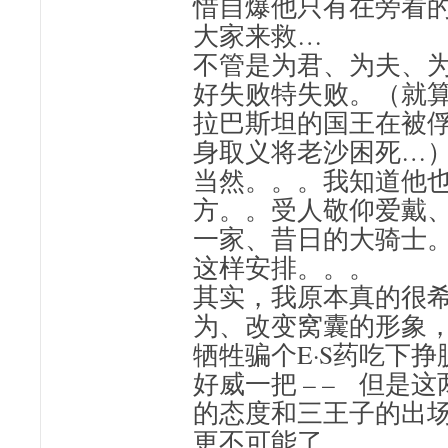
惜自爆他只有在旁看
大家来救…
不管是为君、为夫、
好失败特失败。（就算
拉巴斯坦的国王在被
身取义将老沙困死…
当然。。。我知道他
方。。受人敬仰爱戴
一家、昔日的大骑士。
这样安排。。。
其实，我原本真的很
为、改变窝囊的形象
牺牲骗个E·S药吃下
好威一把 – – 但是这
的态度和三王子的出
更不可能了。