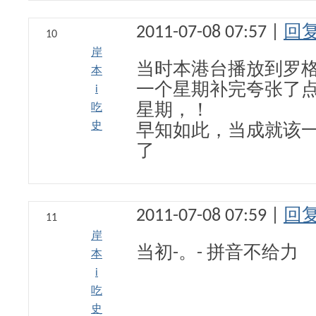
2011-07-08 07:57 |
回
10
岸
当时本港台播放到罗
本
一个星期补完夸张了
i
吃
星期，！
史
早知如此，当成就该一
了
2011-07-08 07:59 |
回
11
岸
当初-。- 拼音不给力
本
i
吃
史