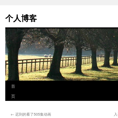
个人博客
跳
首
至
页
正
←
迟到的看了505集动画
入
文