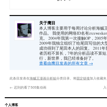
关于鹰目
本人博客主要用于每周讨论分析海贼王（又
作品。 我使用的网络ID名有zxxwes
克。 2004年我第一次接触OP，200
2009年我独立组织了给尾田写信的大
成功得到了尾田本人的回复。 2011
者历程不算长，7年的分析品读不算短
行，新世界，我已经准备好了。
查看由鹰目发表的所有文章
→
此条目发表在
海贼王漫画分析贴
分类目录。将
固定链接
加入收藏夹
←
迟到的看了505集动画
入
个人博客