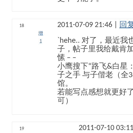
2011-07-09 21:46 |
回
18
增
`hehe.. 对了，最
1
子，帖子里我给戴肯
愫 – –
小鹰搜下“路飞&白星
子之手 与子偕老（全3
馆。
若能写点感想就更好了
可）
2011-07-10 03:1
19