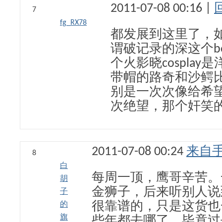
2011-07-08 00:16 |
7
fg_RX78
都发展到这里了，如
谓破记录的深这个b
个火影晓cosplay
带帽的路奇和沙鳄
别是一次次像给希
次绝望，那个奸笑
2011-07-08 00:24
来自
8
白
每周一顶，鹰哥辛苦。
胡
金狮子，后来听别人说
子
的
很靠谱的，只是这货也
旗
些年都去哪了。毕竟过