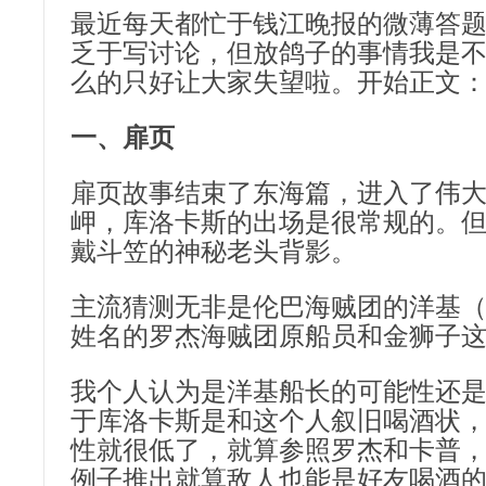
最近每天都忙于钱江晚报的微薄答
乏于写讨论，但放鸽子的事情我是
么的只好让大家失望啦。开始正文
一、扉页
扉页故事结束了东海篇，进入了伟
岬，库洛卡斯的出场是很常规的。
戴斗笠的神秘老头背影。
主流猜测无非是伦巴海贼团的洋基
姓名的罗杰海贼团原船员和金狮子
我个人认为是洋基船长的可能性还
于库洛卡斯是和这个人叙旧喝酒状
性就很低了，就算参照罗杰和卡普
例子推出就算敌人也能是好友喝酒