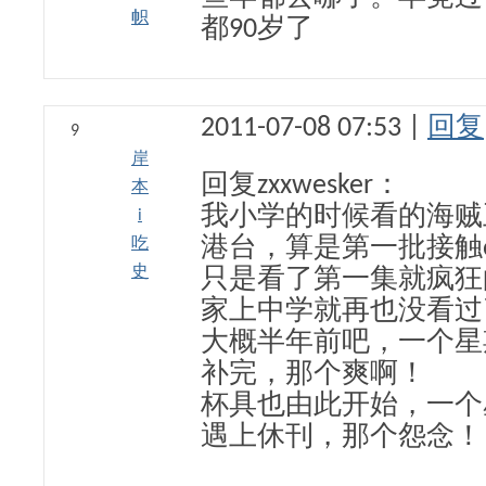
帜
都90岁了
2011-07-08 07:53 |
回复
9
岸
回复zxxwesker：
本
我小学的时候看的海贼
i
吃
港台，算是第一批接触
史
只是看了第一集就疯狂
家上中学就再也没看过
大概半年前吧，一个星
补完，那个爽啊！
杯具也由此开始，一个
遇上休刊，那个怨念！