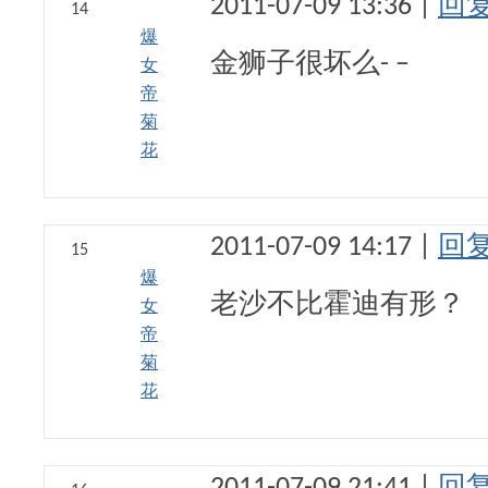
2011-07-09 13:36 |
回
14
爆
金狮子很坏么- –
女
帝
菊
花
2011-07-09 14:17 |
回
15
爆
老沙不比霍迪有形？
女
帝
菊
花