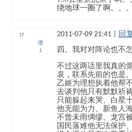
绕地球一圈了啊。。
2011-07-09 21:41 |
回
17
增
四、我对对阵论也不
1
不过这两话里我真的
哀，联系先前的也是
乙姬为理想执着他帮
去谈判他只有默默祈
只能躲起来哭、白星十
他无能为力、新鱼人
不曾未雨绸缪、龙宫
国民落难他无法保护