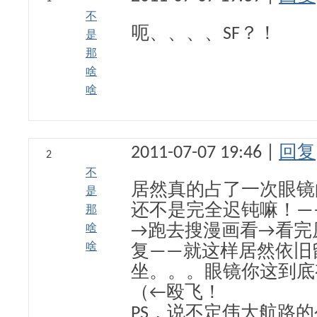
不
呃、、、、SF？！
是
那
啥
啥
2011-07-07 19:46 |
回复
2
不
居然真的占了一次眼镜
是
还不是完全迟钝嘛！—
那
啥
→跑去搜漫画看→看完
啥
复——就这样居然依旧
坐。。。眼镜你这到底
（←殴飞！
PS，说不定伟大航路