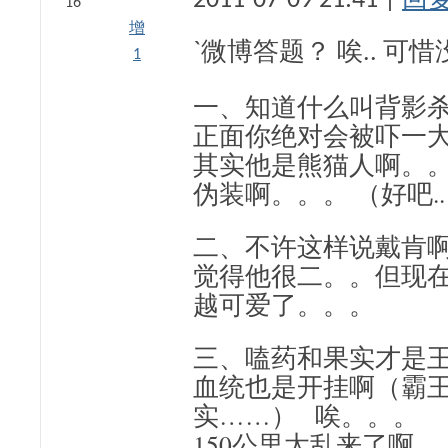
2011-07-09 21:41 |
回
16
增
`微博答题？ 唉.. 可
1
一、知道什么叫背影杀
正面你绝对会被吓一大跳
其实他是熊猫人啊。
伪装啊。。。 （好吧..
二、不许这样说戴肯
觉得他很二。。但现
越可爱了。。。
三、嗑药和果实才是王
血统也是开挂啊（霸
实……） 唉。。。
150公里太乱来了啊。