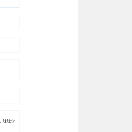
样，脉脉含