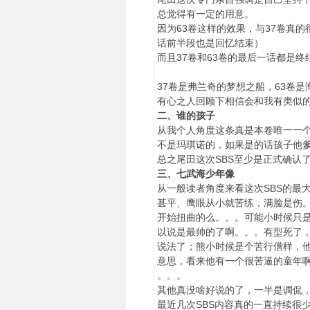
总觉得有一定的用意。
因为63卷这样的效果，与37卷真的
话前半段也是回忆结束）
而且37卷和63卷的最后一话都是
37卷是弗兰奇的梦想之船，63卷
有心之人回顾下相信会和我有类似
二、谁的孩子
从我个人角度这条真是本卷唯一一个
不是玛琪诺的，如果是的话孩子他爹
总之尾田这次SBS至少是正式确认
三、七武海少年像
从一般读者角度来看这次SBS的最
甚平、鹰眼从小就苦练，满脸是伤
开始扭曲的么。。。可能小时候只
以说是最帅的了啊。。。有型死了，
说法了；熊小时候是个苦行僧样，
意思，看来他有一个很苦逼的童年
。。。
其他真没啥好说的了，一半是调侃
最近几次SBS内容真的一直持续很