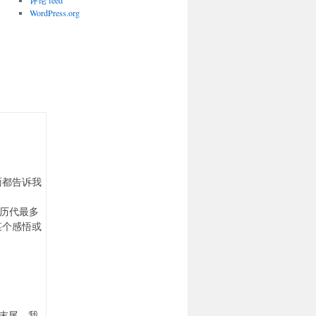
评论 feed
WordPress.org
面都告诉我
是历代最多
某个感悟或
的末尾，我