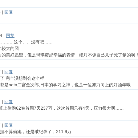
 |
回复
4 |
回复
y：…………这个。。没有吧……
比较大的囧
后的美好愿望，但是玛琪诺那幸福的表情，绝对不像自己儿子死了爹的啊
 |
回复
了 完全没想到会这个样
都是neta二宫金次郎,日本的学习之神，也是一位努力向上的好骚年哦
 |
回复
er：算上偷跑62卷首周7天237万，这次首周只有4天，压力很大啊……
 |
回复
据不算偷跑，还是破纪录了，211.9万