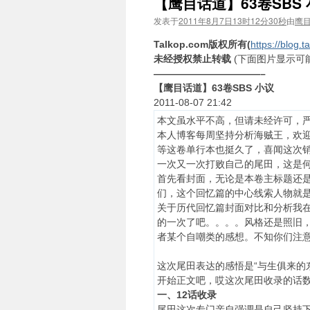
【鹰目话道】63卷SBS
发表于
2011年8月7日13时12分30秒
由
鹰
Talkop.com
版权所有
(
https://blog.t
未经授权禁止转载
(下面图片显示可
———————————–
【鹰目话道】63卷SBS 小议
2011-08-07 21:42
本文虽水平不高，但请未经许可，
本人博客每周坚持分析海贼王，欢
等这卷单行本也挺久了，喜闻这次
一次又一次打败自己的尾田，这是
首先看封面，无论是本卷主标题还
们，这个回忆篇的中心线索人物就
关于历代回忆篇封面对比和分析我在
的一次了吧。。。。风格还是照旧
者某个自嘲类的感想。不知你们注
这次尾田表达的感悟是“与生俱来的
开始正文吧，哎这次尾田收录的话数
一、12话收录
尾田这次专门亲自强调是自己坚持下收