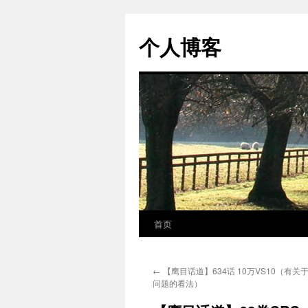
个人博客
首页
跳
至
←
【鹰目话道】634话 10万VS10（有
正
问题的看法）
文