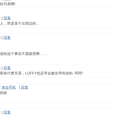
好代表啊!
 |
回复
人，而是某个出现过的…
 |
回复
诺的这个事实不愿接受啊……
 |
回复
r： 那有什麽关系，LUFFY也迟早会被女帝吃掉的 呵呵!
7
来自手机
|
回复
的娃
 |
回复