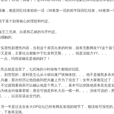
很像，都是回忆结束前的一话（38卷第一话的前半段回忆结束，64卷第一话
终结于某个刻骨铭心的理想和约定。
是海王三兄弟、白星和乙姬的勾手约定。
的感触的。
实质性剧透性内容，当初这个扉页出来的时候，就有无数网友YY这个孩
又是谁，主要论点都集中于红发和艾斯。。。。咱是没能力YY。。。
了一点，玛琪诺确实是做妈妈了！
大亮点就是这里了，七武海的小时候每个都很好玩哎。
。。刻苦型的；莫利亚怎么从小就玩僵尸状物体捏。。。他不是被凯多杀
是兴趣，那次经历让他扭曲到把兴趣上升为了信念了；女帝大家都见过了
不过据我看画风可以确认他是个男人了。。基本可以排除他原来其实是女
他为啥会叫做暴君呢；唐吉可德是和长大后一模一样。。。没啥可说的；
啊。。。以后应该会交代的。
，另一半是过去在各大OP论坛已经有网友发现的细节了，都没啥可深挖的
少，下卷再见咯。