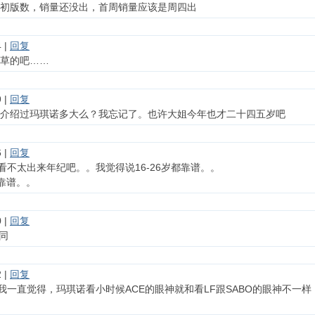
初版数，销量还没出，首周销量应该是周四出
 |
回复
草的吧……
 |
回复
介绍过玛琪诺多大么？我忘记了。也许大姐今年也才二十四五岁吧
 |
回复
er：看不太出来年纪吧。。我觉得说16-26岁都靠谱。。
都靠谱。。
 |
回复
赞同
 |
回复
er：我一直觉得，玛琪诺看小时候ACE的眼神就和看LF跟SABO的眼神不一