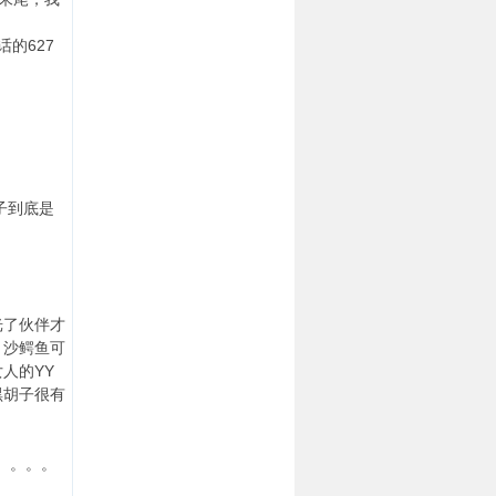
的627
子到底是
光了伙伴才
；沙鳄鱼可
人的YY
黑胡子很有
。。。。