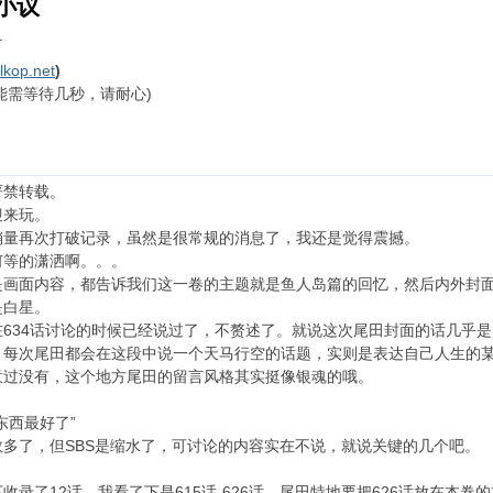
 小议
目
alkop.net
)
能需等待几秒，请耐心)
严禁转载。
迎来玩。
销量再次打破记录，虽然是很常规的消息了，我还是觉得震撼。
何等的潇洒啊。。。
是画面内容，都告诉我们这一卷的主题就是鱼人岛篇的回忆，然后内外封
是白星。
634话讨论的时候已经说过了，不赘述了。就说这次尾田封面的话几乎
，每次尾田都会在这段中说一个天马行空的话题，实则是表达自己人生的
意过没有，这个地方尾田的留言风格其实挺像银魂的哦。
东西最好了”
多了，但SBS是缩水了，可讨论的内容实在不说，就说关键的几个吧。
录了12话，我看了下是615话-626话，尾田特地要把626话放在本卷