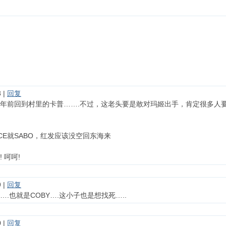
 |
回复
年前回到村里的卡普…….不过，这老头要是敢对玛姬出手，肯定很多人
CE就SABO，红发应该没空回东海来
 呵呵!
 |
回复
.也就是COBY….这小子也是想找死…..
 |
回复