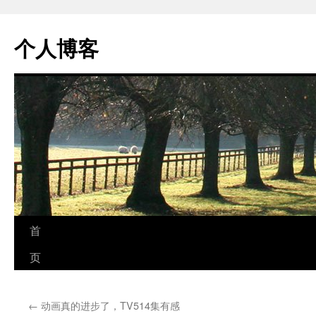
个人博客
跳
首
至
页
正
←
动画真的进步了，TV514集有感
文