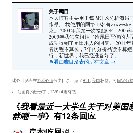
关于鹰目
本人博客主要用于每周讨论分析海贼王（又
作品。 我使用的网络ID名有zxxwes
克。 2004年我第一次接触OP，200
2009年我独立组织了给尾田写信的大
成功得到了尾田本人的回复。 2011
者历程不算长，7年的分析品读不算短
行，新世界，我已经准备好了。
查看由鹰目发表的所有文章
→
此条目发表在
随感心情
分类目录，贴了
911
,
美国
标签。将
固定链
←
动画真的进步了，TV514集有感
《
我看最近一大学生关于对美国
群嘲一事
》有12条回应
岸本i吃屎
说：