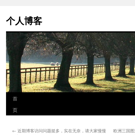
个人博客
跳
首
至
页
正
←
近期博客访问问题挺多，实在无奈，请大家慢慢
欧洲三国图
文