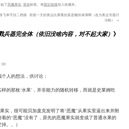
，贴了
恶魔果实
,
莫奈
标签。将
固定链接
加入收藏夹。
合路飞单手挂二档揍
前面一天的奥运比赛看的真是畅快淋漓啊（改为奥运专题讨
论帖）
→
》
杀戮兵器完全体（依旧没啥内容，对不起大家）
:30
我个人的想法，供讨论：
样的那枚‘水果’，并非能力的随机转移，而就是史莱姆吃
’果实，很可能贝加庞克发明了将“恶魔”从果实里逼出来并附
附着的“恶魔”没有了，原先的恶魔果实就变成了普通水果的
烂掉。。）