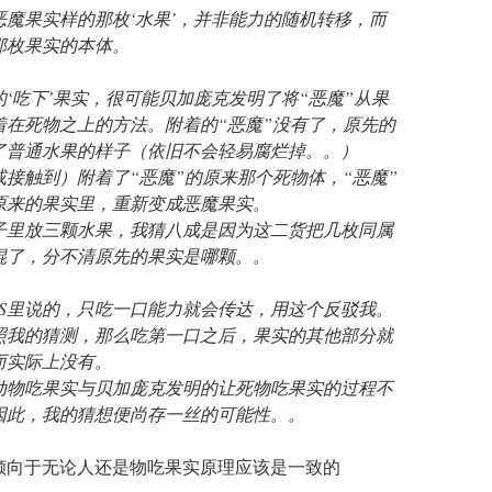
恶魔果实样的那枚‘水果’，并非能力的随机转移，而
那枚果实的本体。
‘吃下’果实，很可能贝加庞克发明了将“恶魔”从果
着在死物之上的方法。附着的“恶魔”没有了，原先的
了普通水果的样子（依旧不会轻易腐烂掉。。）
接触到）附着了“恶魔”的原来那个死物体，“恶魔”
原来的果实里，重新变成恶魔果实。
子里放三颗水果，我猜八成是因为这二货把几枚同属
混了，分不清原先的果实是哪颗。。
BS里说的，只吃一口能力就会传达，用这个反驳我。
照我的猜测，那么吃第一口之后，果实的其他部分就
而实际上没有。
动物吃果实与贝加庞克发明的让死物吃果实的过程不
因此，我的猜想便尚存一丝的可能性。。
倾向于无论人还是物吃果实原理应该是一致的