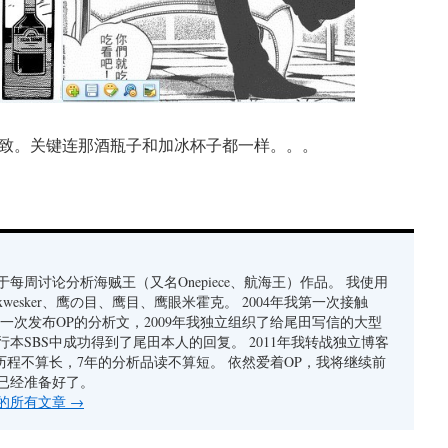
致。关键连那酒瓶子和加冰杯子都一样。。。
每周讨论分析海贼王（又名Onepiece、航海王）作品。 我使用
xwesker、鹰の目、鹰目、鹰眼米霍克。 2004年我第一次接触
我第一次发布OP的分析文，2009年我独立组织了给尾田写信的大型
行本SBS中成功得到了尾田本人的回复。 2011年我转战独立博客
者历程不算长，7年的分析品读不算短。 依然爱着OP，我将继续前
已经准备好了。
的所有文章
→