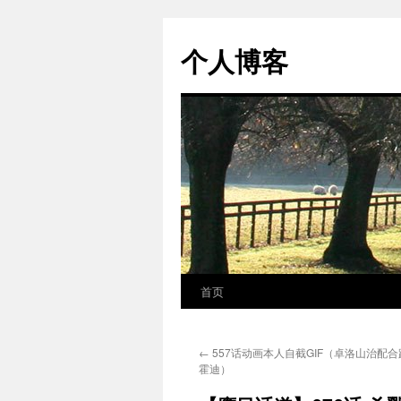
个人博客
首页
跳
至
←
557话动画本人自截GIF（卓洛山治配
正
霍迪）
文