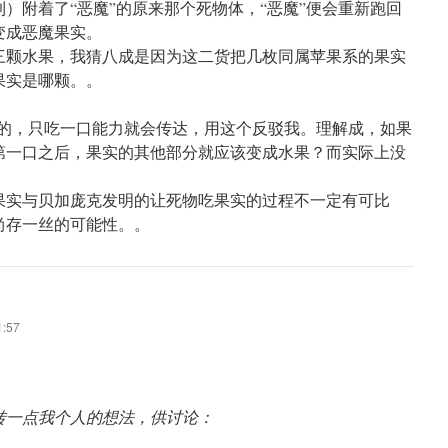
）附着了“恶魔”的原来那个死物体，“恶魔”便会重新跑回
变成恶魔果实。
三颗水果，我猜八成是因为这二货把几枚同属苹果系的果实
果实是哪颗。。
说的，只吃一口能力就会传达，用这个反驳我。理解成，如果
第一口之后，果实的其他部分就应该变成水果？而实际上没
果实与贝加庞克发明的让死物吃果实的过程不一定有可比
尚存一丝的可能性。。
:57
转一点我个人的想法，供讨论：