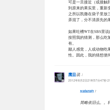
可是一旦接近（或接触到
到原来的果实里，重新
之所以凯撒在袋子里放
弄混了，分不清原先的
如果吐槽WT在SBS里
按照我的猜测，那么吃
有。
鄙人感觉，人或动物吃
性。因此，我的猜想便
鹰目
说：
2012年8月2日21时57分47秒 21
waturaty
:
简略依旧么。。