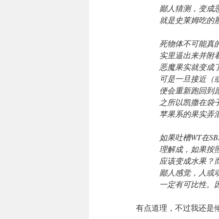
鄙人猜测，变成
就是史莱姆吃的
死物体不可能真的
实里逼出来并附
恶魔果实就变成
可是一旦接近（或
便会重新跑回到
之所以凯撒在袋
苹果系的果实弄
如果吐槽WT在S
理解成，如果按
应该变成水果？
鄙人感觉，人或
一定有可比性。
有点道理，不过我还是