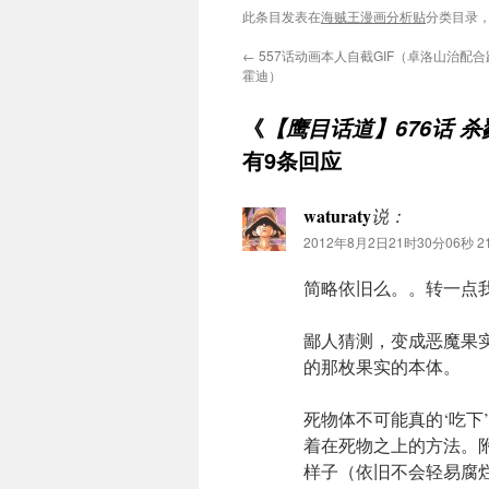
此条目发表在
海贼王漫画分析贴
分类目录
←
557话动画本人自截GIF（卓洛山治配
霍迪）
《
【鹰目话道】676话 
有9条回应
waturaty
说：
2012年8月2日21时30分06秒 21
简略依旧么。。转一点
鄙人猜测，变成恶魔果实
的那枚果实的本体。
死物体不可能真的‘吃下
着在死物之上的方法。
样子（依旧不会轻易腐