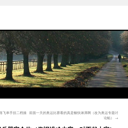
合路飞单手挂二档揍
前面一天的奥运比赛看的真是畅快淋漓啊（改为奥运专题讨
论帖）
→