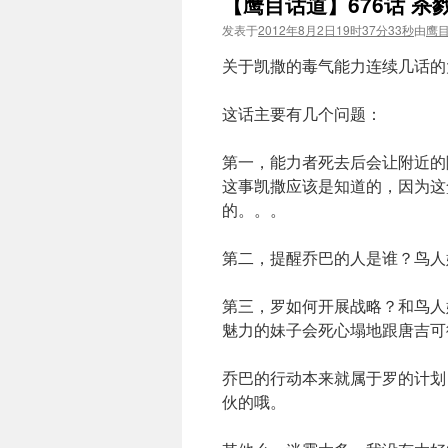
【鹰目话道】676话 
发表于
2012年8月2日19时37分33秒
由
鹰
关于凯撒的毒气能力连续几话的
这话主要有几个问题：
第一，能力者死去后会让附近的
这事凯撒应该是知道的，因为这
的。。。
第二，提醒乔巴的人是谁？鸟人
第三，罗如何开展战略？和鸟人
魅力的妹子会死心塌地跟唐吉可德
乔巴的行动本来就属于罗的计划
伙的哦。