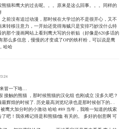
索熊猫和鹰大的过去呢。。。原来是这么回事。。。同样的
样
的，之前没有追过动漫，那时候在大学过的不是很开心，又不
画来转移注意力，一开始还觉得海贼只是安排巧妙没什么特
的那个漫画网站上看到鹰大写的分析贴（好像是620多话的
有那么多信息，慢慢的才变成了OP的铁杆粉，可以说是鹰
，哈哈
3:24
上来冒一下咯…
假 接触的熊猫 ，那时候熊猫的汉化组 也刚成立 没多久吧？
最辉煌的时候了. 历史最高浏览纪录也是那时候创下的.. .
 被鹰大加分时的小激动 哈哈 #89 当年，我唯一知道的线索
了吧！我依稀记得是和熊猫t恤 有关的。 多好的创意啊 可