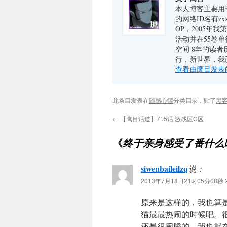
本人博客主要用于
的网络ID名有zx
OP，2005年
活动并在55卷单
空间 8年的读
行，新世界，我
查看由鹰目发表
此条目发表在
随感心情
分类目录，贴了
黑
←
【鹰目话道】715话 激战区C区
《
终于亲身感受了番什么
siwenbaileilzq
说：
2013年7月18日21时05分08秒 2
原来是这样的，我也算
猫最最热闹的时候吧。很
还是很闹腾的，我也就