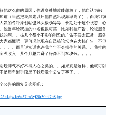
解他这么做的原因，你设身处地就能想象了，他自认为站
知道（当然把我黑走以后他自然出现频率高了），而我组织
人发的各种原创帖也风头极劲等等，长期处于这个状态，心
。他当年给我挂的罪名也很可笑，比如我挂广告，论坛服务
钱的啊。。挂几个很小不影响浏览的广告不要太正常，服务
大家都懂吧，更何况他现在自己搞论坛也在大搞广告，不但
。。。。而且说实话也许我当年不会操作的关系。。我挂的
全没收入，几个月总共赚了好像不到20块钱。。。。
论坛脾气不好不得人心之类的。。如果真是这样，他就可以
不是用卑鄙手段黑了我后发个公告了事了。。
个公告的回复见这图吧：
425e1ajw1e6u57lrn3vj20r30ml7b8.jpg