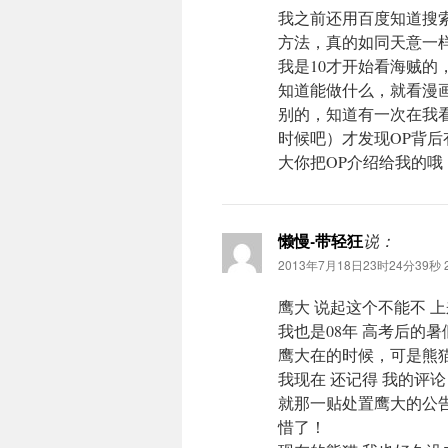
我之前还用百度知道搜
方法，真的如同天意一
我是10才开始看海贼
知道能做什么，就看漫
别的，知道有一次在我看
时候吧）才发现OP背后
大你把OP介绍给我的哦
懒慢-带轻狂
说：
2013年7月18日23时24分39秒 2
鹰大 说起这个不能不 
我也是08年 高考后的暑
鹰大在的时候，可是熊猫
我现在 还记得 我的评论
就那一贴处置鹰大的公告
惜了！