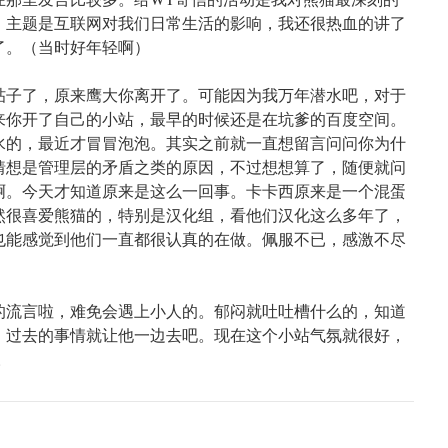
，主题是互联网对我们日常生活的影响，我还很热血的讲了
了。（当时好年轻啊）
帖子了，原来鹰大你离开了。可能因为我万年潜水吧，对于
来你开了自己的小站，最早的时候还是在坑爹的百度空间。
水的，最近才冒冒泡泡。其实之前就一直想留言问问你为什
猜想是管理层的矛盾之类的原因，不过想想算了，随便就问
啊。今天才知道原来是这么一回事。卡卡西原来是一个混蛋
然很喜爱熊猫的，特别是汉化组，看他们汉化这么多年了，
也能感觉到他们一直都很认真的在做。佩服不已，感激不尽
的流言啦，难免会遇上小人的。郁闷就吐吐槽什么的，知道
。过去的事情就让他一边去吧。现在这个小站气氛就很好，
。