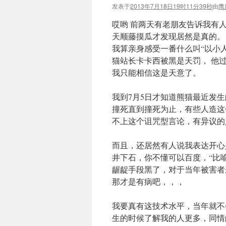
发表于
2013年7月18日19时11分39秒
由
鹰
哎哟 前两天有老朋友告诉我有
天顺藤摸瓜才发现居然是真的。
我算亲身感受一番什么叫“以小
猫站长卡卡西被黑是天罚， 他
我只能相信这是天意了。
我到7月5日才知道熊猫最近发
撞死直到撞死为止，有些人造这
不上这个诅咒型言论，有异议的
而且，还居然有人说我表达开心
井下石，你不懂可以百度，“比
龌龊手段黑了，对于当年被害者
那才是有病吧，，，
我要真有这技术水平，当年就不
生的时候了解我的人更多，同情