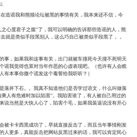
目
人在造谣我和熊猫论坛被黑的事情有关，我本来还不信，今
人之心度君子之腹”了，我可以明确的告诉那些造谣的人，熊
过去就是类似手段黑别人，这么巧自己被类似手段黑了，，
生的事，如果我和这事有关，出门就被车撞死今天撞不死明天
个谣我觉得也算对当年作恶的心虚表现吧。（也许有人会瞧
人有本事你撒个谎发这个毒誓给我听听？）
是落井下石。。我真不知道他们是否学过语文，什么叫做落
喻乘人有危难时加以陷害”。我陷害谁了，有人被自己用过的
来说当然是大快人心了，陷害个毛，如果我装逼说没有开心
会被卡卡西黑成功了，早就直接反击了，而且当年事情刚发
的人更多，真能反击把网站反黑过来的话，我可以肯定民心