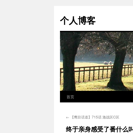
个人博客
首页
跳
至
←
【鹰目话道】715话 激战区C区
正
终于亲身感受了番什么叫
文