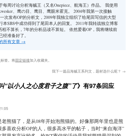
每周讨论分析海贼王（又名Onepiece、航海王）作品。 我使用
xwesker、鹰の目、鹰目、鹰眼米霍克。 2004年我第一次接触
我第一次发布OP的分析文，2009年我独立组织了给尾田写信的大型
行本SBS中成功得到了尾田本人的回复。 2011年我转战独立博客
者历程不算长，7年的分析品读不算短。 依然爱着OP，我将继续前
已经准备好了。
的所有文章
→
客
标签。将
固定链接
加入收藏夹。
我下一篇品海贼王系列文，题材选什么呢？
→
》有97条回应
叫“以小人之心度君子之腹”了
1:05
是老熊猫了，是从08年开始泡熊猫的。好像那两年里也是熊
多喜欢分析OP的人，很多高水平的帖子，当时“来自海洋”
在那里发言比较多。给WT寄信的活动是我对熊猫最深刻的