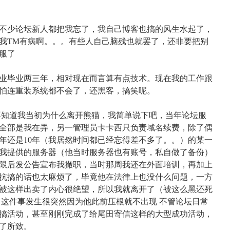
不少论坛新人都把我忘了，我自己博客也搞的风生水起了，
我TM有病啊。。。有些人自己脑残也就罢了，还非要把别
服了
业毕业两三年，相对现在而言算有点技术。现在我的工作跟
怕连重装系统都不会了，还黑客，搞笑呢。
不知道我当初为什么离开熊猫，我简单说下吧，当年论坛服
全部是我在弄，另一管理员卡卡西只负责域名续费，除了偶
9年还是10年（我居然时间都已经忘得差不多了。。）的某一
我提供的服务器（他当时服务器也有账号，私自做了备份）
限后发公告宣布我撤职，当时那周我还在外面培训，再加上
抗搞的话也太麻烦了，毕竟他在法律上也没什么问题，一方
被这样出卖了内心很绝望，所以我就离开了（被这么黑还死
 这件事发生很突然因为他此前压根就不出现 不管论坛日常
搞活动，甚至刚刚完成了给尾田寄信这样的大型成功活动，
了所致。