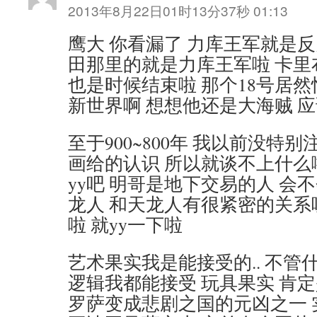
2013年8月22日01时13分37秒 01:13
鹰大 你看漏了 力库王军就是
田那里的就是力库王军啦 卡里
也是时候结束啦 那个18号居然
新世界啊 想想他还是大海贼 
至于900~800年 我以前没特
画给的认识 所以就谈不上什么
yy吧 明哥是地下交易的人 会
龙人 和天龙人有很紧密的关系
啦 就yy一下啦
艺术果实我是能接受的.. 不管
逻辑我都能接受 玩具果实 肯
罗萨变成悲剧之国的元凶之一 