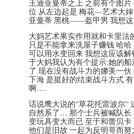
王迪亚曼蒂之上 之前有个图片
位 从左边起是 梅花—艺术大婶
亚曼蒂 黑桃——盔甲男 我想
大妈艺术果实作用就和卡里法
只是不能拿来洗屋子赚钱 哈哈
可以用水变回来 我想这应该解
于大妈我认为有个提示:她的船
了 现在没有战斗力的娜美一伙
下海 是挺好的结束战斗方式 
啊….
话说鹰大说的”草花托雷波尔”
自然系了… 那个士兵被喊队长
变玩具变大而已 至于和蕾贝卡
他们是旧故 一起为反明哥而努