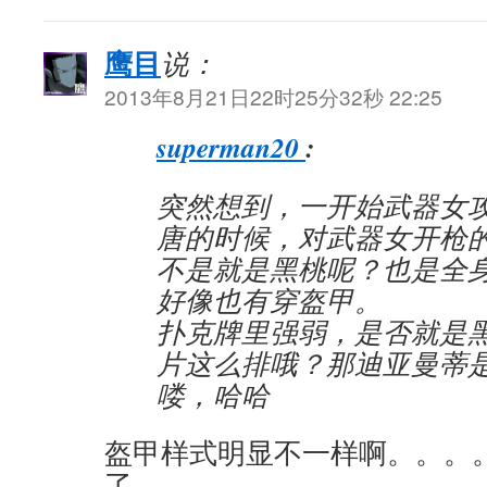
鹰目
说：
2013年8月21日22时25分32秒 22:25
superman20
:
突然想到，一开始武器女
唐的时候，对武器女开枪
不是就是黑桃呢？也是全
好像也有穿盔甲。
扑克牌里强弱，是否就是
片这么排哦？那迪亚曼蒂
喽，哈哈
盔甲样式明显不一样啊。。。
了。。。