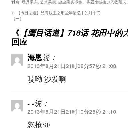
科奇
,
玩具果实
,
艺术果实
,
虫虫果实
标签。将
固定链接
加入收藏夹
←
【鹰目话道】品海贼王之那些年记忆中的对手们
（一）
《
【鹰目话道】718话 花田中的
回应
海恩
说：
2013年8月21日21时08分57秒 21:08
哎呦 沙发啊
- -
说：
2013年8月21日21时10分25秒 21:10
怒抢SF