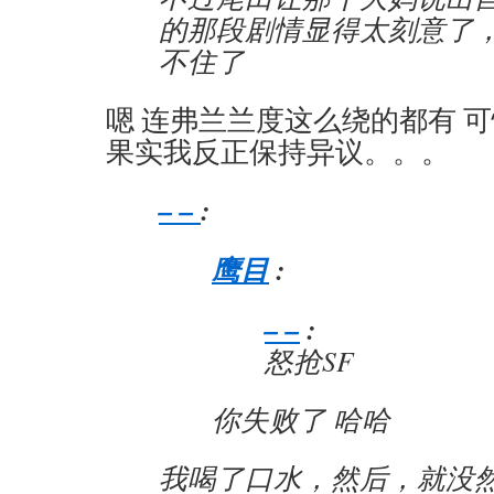
的那段剧情显得太刻意了
不住了
嗯 连弗兰兰度这么绕的都有 
果实我反正保持异议。。。
– –
:
鹰目
:
– –
:
怒抢SF
你失败了 哈哈
我喝了口水，然后，就没