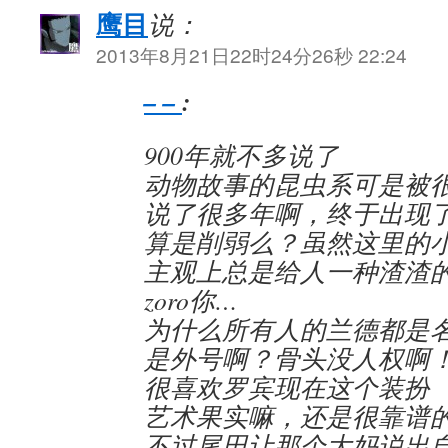
鹰目
说：
2013年8月21日22时24分26秒 22:24
– –
:
900年就不多说了
动物故事的昆虫系可是被
说了很多年啊，终于出现
算是削弱么？虽然这里的
主观上总是给人一种渣渣
zoro你…
为什么所有人的兰德都是
是外号啊？骨头没人权啊
很喜欢罗宾现在这个装扮
艺术果实嘛，还是很靠谱
不过尾田让那个大妈说出