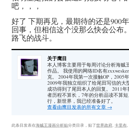
吧，，，
好了 下期再见，最期待的还是900
回事，但相信这个没那么快会公布
路飞的战斗。
关于鹰目
本人博客主要用于每周讨论分析海贼王（又
作品。 我使用的网络ID名有zxxwes
克。 2004年我第一次接触OP，200
2009年我独立组织了给尾田写信的大
成功得到了尾田本人的回复。 2011
者历程不算长，7年的分析品读不算短
行，新世界，我已经准备好了。
查看由鹰目发表的所有文章
→
此条目发表在
海贼王漫画分析贴
分类目录，贴了
世界政府
,
卡里布
,