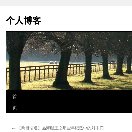
个人博客
跳
首
至
页
正
←
【鹰目话道】品海贼王之那些年记忆中的对手们
文