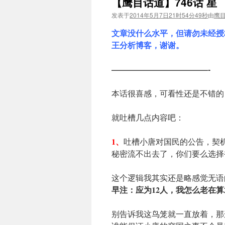
【鹰目话道】746话 星
发表于
2014年5月7日21时54分49秒
由
鹰
文章没什么水平，但请勿未经授
王分析博客，谢谢。
————————————-
本话很喜感，可看性还是不错的
就吐槽几点内容吧：
1、
吐槽小唐对国民的公告，契
秘密流不出去了，你们要么选择
这个逻辑我其实还是略感觉无语
早注：应为12人，我怎么老在算
别告诉我这鸟笼就一直放着，那