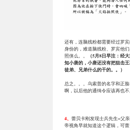
还有，连脑残粉都需要经过罗宾
身份的，难道脑残粉、罗宾他们
（5月8日早注：经
照侠么。。
知小唐的，小唐还没有把狙击王
徒弟、兄弟什么的干的。。）
总之。。。乌索普的名字和正脸
啊，以后他的通缉令应该再也不
4、
蕾贝卡刚发现士兵先生=父
帝视角早就知道这个逻辑，可蕾