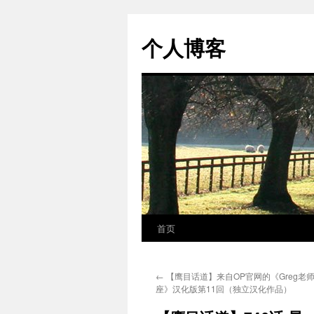
个人博客
首页
跳
至
←
【鹰目话道】来自OP官网的《Greg老师的S
正
座》汉化版第11回（独立汉化作品）
文