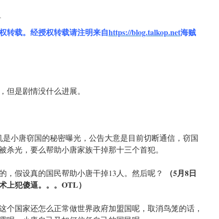
目
权转载。经授权转载请注明来自
https://blog.talkop.net
海贼
，但是剧情没什么进展。
机是小唐窃国的秘密曝光，公告大意是目前切断通信，窃国
被杀光，要么帮助小唐家族干掉那十三个首犯。
（5月8日
的，假设真的国民帮助小唐干掉13人。然后呢？
术上犯傻逼。。。OTL）
这个国家还怎么正常做世界政府加盟国呢，取消鸟笼的话，