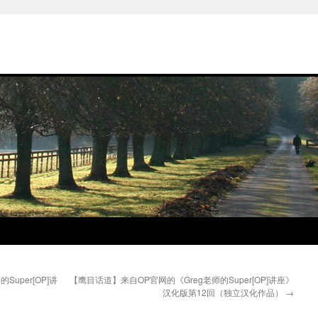
uper[OP]讲
【鹰目话道】来自OP官网的《Greg老师的Super[OP]讲座》
汉化版第12回（独立汉化作品）
→