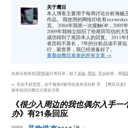
关于鹰目
本人博客主要用于每周讨论分析海贼王（又
作品。 我使用的网络ID名有zxxwes
克。 2004年我第一次接触OP，200
2009年我独立组织了给尾田写信的大
成功得到了尾田本人的回复。 2011
者历程不算长，7年的分析品读不算短
行，新世界，我已经准备好了。
查看由鹰目发表的所有文章
→
此条目发表在
OP闲谈
分类目录，贴了
卓洛
,
周边
,
手办
标签。将
固
←
实在不好意思，由于被加V账号转发本话分析 导
【鹰目话道】
致本站访问量过大接近卡死
《
很少入周边的我也偶尔入手一
办
》有21条回应