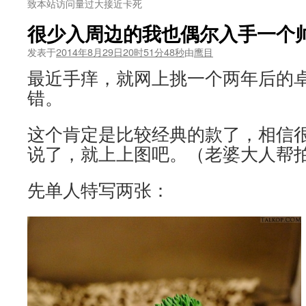
致本站访问量过大接近卡死
很少入周边的我也偶尔入手一个
发表于
2014年8月29日20时51分48秒
由
鹰目
最近手痒，就网上挑一个两年后的
错。
这个肯定是比较经典的款了，相信
说了，就上上图吧。（老婆大人帮
先单人特写两张：