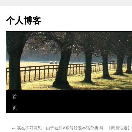
个人博客
跳
首
至
页
正
←
实在不好意思，由于被加V账号转发本话分析 导
【鹰目话道】
文