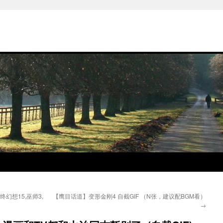
幻想15,巫师3,
【鹰目话道】变形金刚4 自截GIF （N张，建议配BGM看）
→