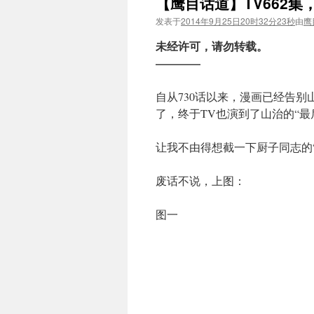
【鹰目话道】TV662集
发表于
2014年9月25日20时32分23秒
由
鹰
未经许可，请勿转载。
————
自从730话以来，漫画已经告
了，终于TV也演到了山治的“最
让我不由得想截一下厨子同志的
废话不说，上图：
图一