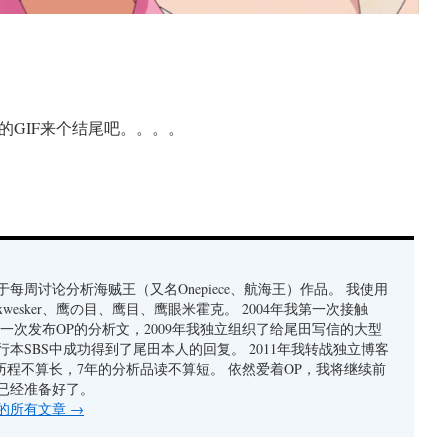
的GIF来个结尾吧。。。。
每周讨论分析海贼王（又名Onepiece、航海王）作品。 我使用
xwesker、鹰の目、鹰目、鹰眼米霍克。 2004年我第一次接触
我第一次发布OP的分析文，2009年我独立组织了给尾田写信的大型
行本SBS中成功得到了尾田本人的回复。 2011年我转战独立博客
者历程不算长，7年的分析品读不算短。 依然爱着OP，我将继续前
已经准备好了。
的所有文章
→