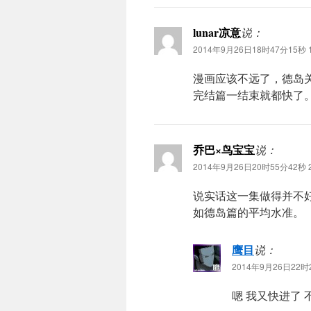
lunar凉意
说：
2014年9月26日18时47分15秒 1
漫画应该不远了，德岛
完结篇一结束就都快了
乔巴×鸟宝宝
说：
2014年9月26日20时55分42秒 2
说实话这一集做得并不
如德岛篇的平均水准。
鹰目
说：
2014年9月26日22时2
嗯 我又快进了