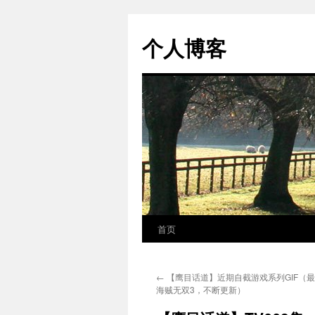
个人博客
首页
跳
至
←
【鹰目话道】近期自截游戏系列GIF（最终
正
海贼无双3，不断更新）
文