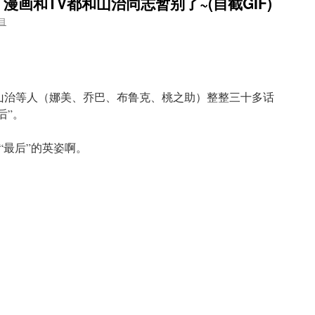
，漫画和TV都和山治同志暂别了~(自截GIF)
目
别山治等人（娜美、乔巴、布鲁克、桃之助）整整三十多话
后”。
“最后”的英姿啊。