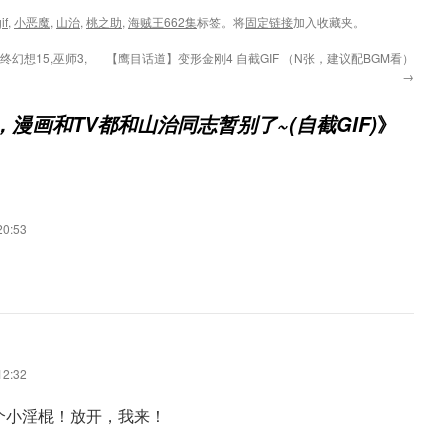
if
,
小恶魔
,
山治
,
桃之助
,
海贼王662集
标签。将
固定链接
加入收藏夹。
幻想15,巫师3,
【鹰目话道】变形金刚4 自截GIF （N张，建议配BGM看）
→
》
，漫画和TV都和山治同志暂别了~(自截GIF)
0:53
。
2:32
个小淫棍！放开，我来！