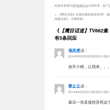
此条目发表在
OP动画讨论
分类目录，贴了
g
←
【鹰目话道】近期自截游戏系列GIF（最终
海贼无双3，不断更新）
《
【鹰目话道】TV662集
有5条回应
项庆虎
说：
2014年9月25日20时53分12秒 2
放开小桃，让我来。。
尊公义
说：
2014年9月26日12时32分12秒 1
最后一张直接想弄死这