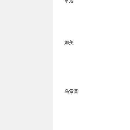
卓洛
娜美
乌索普