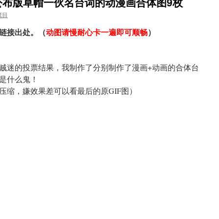
公布版草帽一伙名台词的动漫画合体图9枚
鹰目
链接出处。（
动图请慢耐心卡一遍即可顺畅
）
贼迷的投票结果，我制作了分别制作了漫画+动画的合体台
是什么鬼！
压缩，嫌效果差可以看最后的原GIF图）