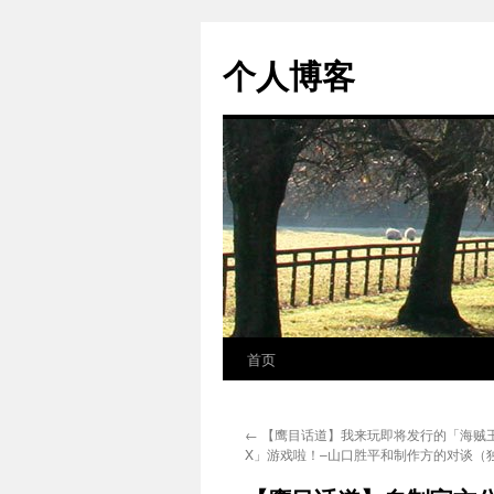
个人博客
首页
跳
至
←
【鹰目话道】我来玩即将发行的「海贼
正
X」游戏啦！–山口胜平和制作方的对谈（
文