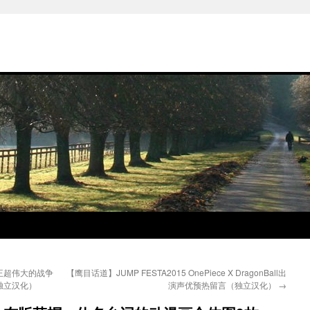
王超伟大的战争
【鹰目话道】JUMP FESTA2015 OnePiece X DragonBall出
独立汉化）
演声优预热留言（独立汉化）
→