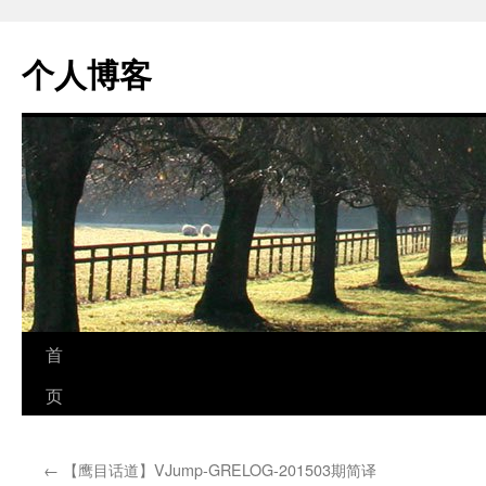
个人博客
跳
首
至
页
正
←
【鹰目话道】VJump-GRELOG-201503期简译
文