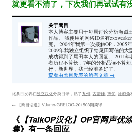
就更看不清了，下次我们再试试有
关于鹰目
本人博客主要用于每周讨论分析海贼王（又
作品。 我使用的网络ID名有zxxwes
克。 2004年我第一次接触OP，200
2009年我独立组织了给尾田写信的大
成功得到了尾田本人的回复。 2011
者历程不算长，7年的分析品读不算短
行，新世界，我已经准备好了。
查看由鹰目发表的所有文章
→
此条目发表在
独立汉化
分类目录，贴了
九州
,
古蕾娃
,
声优
,
涂鸦角
←
【鹰目话道】VJump-GRELOG-201503期简译
《
【TalkOP汉化】OP官网声优涂
集
》有一条回应